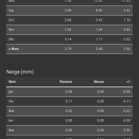
Aoû
1.35
12.92
11.57
Sep
3.48
8.80
5.32
Oct
3.66
5.43
1.76
Nov
5.06
1.64
-3.42
Déc
3.14
1.11
-2.02
⌀ Mois
2.79
5.46
2.66
Neige (mm)
Mois
Florence
Macao
+/-
Jan
0.08
0.00
-0.08
Fév
0.11
0.00
-0.11
Mar
0.02
0.00
-0.02
Avr
0.00
0.00
-0.00
Mai
0.00
0.00
0.00