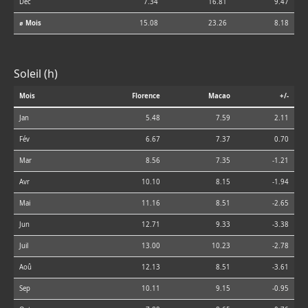
Déc
7.34
16.81
9.47
⌀ Mois
15.08
23.26
8.18
Soleil (h)
Mois
Florence
Macao
+/-
Jan
5.48
7.59
2.11
Fév
6.67
7.37
0.70
Mar
8.56
7.35
-1.21
Avr
10.10
8.15
-1.94
Mai
11.16
8.51
-2.65
Jun
12.71
9.33
-3.38
Juil
13.00
10.23
-2.78
Aoû
12.13
8.51
-3.61
Sep
10.11
9.15
-0.95