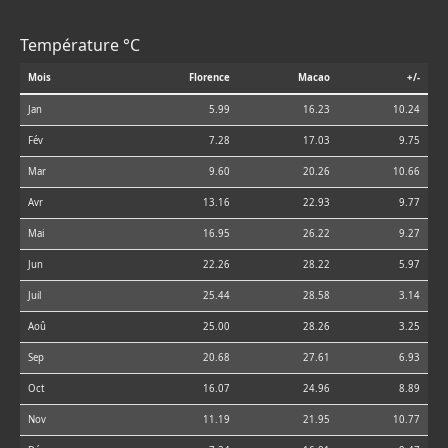
Température °C
Mois
Florence
Macao
+/-
Jan
5.99
16.23
10.24
Fév
7.28
17.03
9.75
Mar
9.60
20.26
10.66
Avr
13.16
22.93
9.77
Mai
16.95
26.22
9.27
Jun
22.26
28.22
5.97
Juil
25.44
28.58
3.14
Aoû
25.00
28.26
3.25
Sep
20.68
27.61
6.93
Oct
16.07
24.96
8.89
Nov
11.19
21.95
10.77