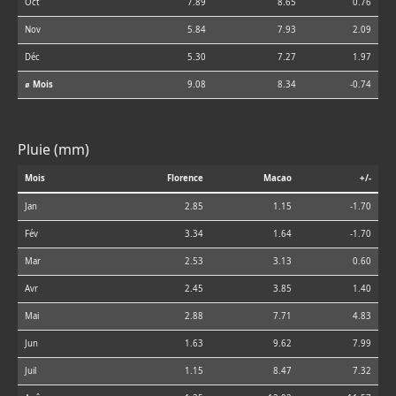
Oct
7.89
8.65
0.76
Nov
5.84
7.93
2.09
Déc
5.30
7.27
1.97
⌀ Mois
9.08
8.34
-0.74
Pluie (mm)
Mois
Florence
Macao
+/-
Jan
2.85
1.15
-1.70
Fév
3.34
1.64
-1.70
Mar
2.53
3.13
0.60
Avr
2.45
3.85
1.40
Mai
2.88
7.71
4.83
Jun
1.63
9.62
7.99
Juil
1.15
8.47
7.32