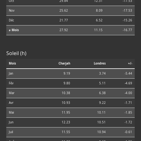
Oct
29.84
12.31
-17.53
Nov
25.62
8.09
-17.53
Déc
21.77
6.52
-15.26
⌀ Mois
27.92
11.15
-16.77
Soleil (h)
Mois
Charjah
Londres
+/-
Jan
9.19
3.74
-5.44
Fév
9.80
5.11
-4.69
Mar
10.38
6.38
-4.00
Avr
10.93
9.22
-1.71
Mai
11.95
10.11
-1.85
Jun
12.23
10.51
-1.72
Juil
11.55
10.94
-0.61