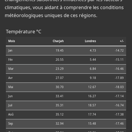
climatiques, vous aidant à comprendre les conditions
météorologiques uniques de ces régions.
Température °C
Mois
Charjah
Londres
+/-
Jan
19.45
4.73
-14.72
Fév
20.55
5.44
-15.11
Mar
23.29
6.84
-16.46
Avr
27.07
9.18
-17.89
Mai
30.70
12.67
-18.03
Jun
33.41
16.27
-17.14
Juil
35.31
18.57
-16.74
Aoû
35.12
17.74
-17.38
Sep
32.94
15.48
-17.46