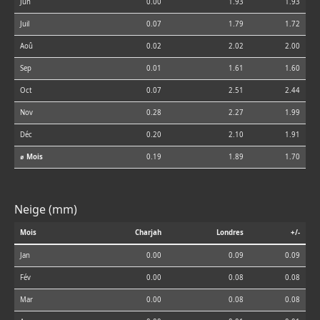
Jun
0.00
1.93
1.93
Juil
0.07
1.79
1.72
Aoû
0.02
2.02
2.00
Sep
0.01
1.61
1.60
Oct
0.07
2.51
2.44
Nov
0.28
2.27
1.99
Déc
0.20
2.10
1.91
⌀ Mois
0.19
1.89
1.70
Neige (mm)
Mois
Charjah
Londres
+/-
Jan
0.00
0.09
0.09
Fév
0.00
0.08
0.08
Mar
0.00
0.08
0.08