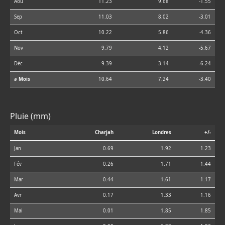
Aoû
11.23
9.68
-1.55
Sep
11.03
8.02
-3.01
Oct
10.22
5.86
-4.36
Nov
9.79
4.12
-5.67
Déc
9.39
3.14
-6.24
⌀ Mois
10.64
7.24
-3.40
Pluie (mm)
Mois
Charjah
Londres
+/-
Jan
0.69
1.92
1.23
Fév
0.26
1.71
1.44
Mar
0.44
1.61
1.17
Avr
0.17
1.33
1.16
Mai
0.01
1.85
1.85