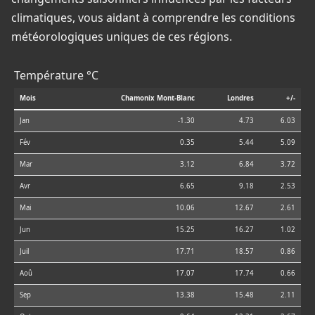
climatiques, vous aidant à comprendre les conditions
météorologiques uniques de ces régions.
Température °C
Mois
Chamonix Mont-Blanc
Londres
+/-
Jan
-1.30
4.73
6.03
Fév
0.35
5.44
5.09
Mar
3.12
6.84
3.72
Avr
6.65
9.18
2.53
Mai
10.06
12.67
2.61
Jun
15.25
16.27
1.02
Juil
17.71
18.57
0.86
Aoû
17.07
17.74
0.66
Sep
13.38
15.48
2.11