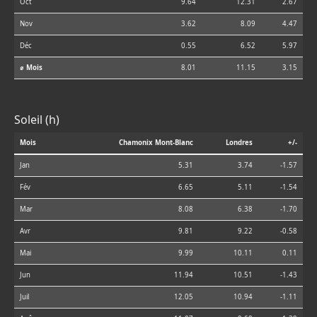
Oct
9.64
12.31
2.67
Nov
3.62
8.09
4.47
Déc
0.55
6.52
5.97
⌀ Mois
8.01
11.15
3.15
Soleil (h)
Mois
Chamonix Mont-Blanc
Londres
+/-
Jan
5.31
3.74
-1.57
Fév
6.65
5.11
-1.54
Mar
8.08
6.38
-1.70
Avr
9.81
9.22
-0.58
Mai
9.99
10.11
0.11
Jun
11.94
10.51
-1.43
Juil
12.05
10.94
-1.11