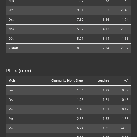
Aoû
11.07
9.68
-1.39
Sep
9.51
8.02
-1.49
Oct
7.60
5.86
-1.74
Nov
5.67
4.12
-1.55
Déc
5.01
3.14
-1.86
⌀ Mois
8.56
7.24
-1.32
Pluie (mm)
Mois
Chamonix Mont-Blanc
Londres
+/-
Jan
1.34
1.92
0.58
Fév
1.26
1.71
0.45
Mar
1.49
1.61
0.12
Avr
2.86
1.33
-1.53
Mai
6.24
1.85
-4.39