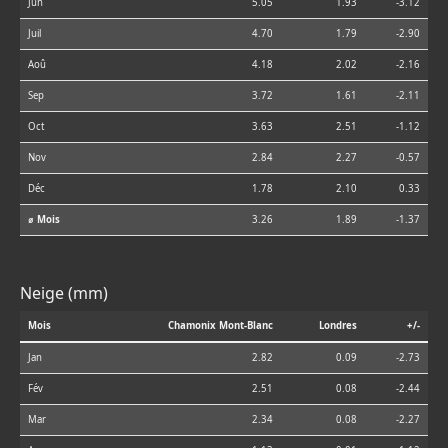
Jun
5.05
1.93
-3.12
Juil
4.70
1.79
-2.90
Aoû
4.18
2.02
-2.16
Sep
3.72
1.61
-2.11
Oct
3.63
2.51
-1.12
Nov
2.84
2.27
-0.57
Déc
1.78
2.10
0.33
⌀ Mois
3.26
1.89
-1.37
Neige (mm)
Mois
Chamonix Mont-Blanc
Londres
+/-
Jan
2.82
0.09
-2.73
Fév
2.51
0.08
-2.44
Mar
2.34
0.08
-2.27