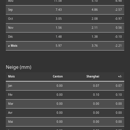
Aoû
11.58
5.10
-6.48
Sep
7.43
4.86
-2.57
Oct
3.05
2.08
-0.97
Nov
1.56
2.11
0.56
Déc
1.48
1.38
-0.10
⌀ Mois
5.97
3.76
-2.21
Neige (mm)
Mois
Canton
Shanghai
+/-
Jan
0.00
0.07
0.07
Fév
0.00
0.10
0.10
Mar
0.00
0.00
0.00
Avr
0.00
0.00
0.00
Mai
0.00
0.00
0.00