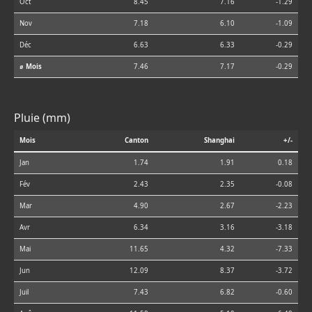
Oct
8.45
7.16
-1.29
Nov
7.18
6.10
-1.09
Déc
6.63
6.33
-0.29
⌀ Mois
7.46
7.17
-0.29
Pluie (mm)
Mois
Canton
Shanghai
+/-
Jan
1.74
1.91
0.18
Fév
2.43
2.35
-0.08
Mar
4.90
2.67
-2.23
Avr
6.34
3.16
-3.18
Mai
11.65
4.32
-7.33
Jun
12.09
8.37
-3.72
Juil
7.43
6.82
-0.60