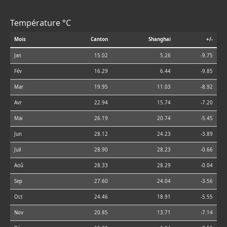
Température °C
Mois
Canton
Shanghai
+/-
Jan
15.02
5.26
-9.75
Fév
16.29
6.44
-9.85
Mar
19.95
11.03
-8.92
Avr
22.94
15.74
-7.20
Mai
26.19
20.74
-5.45
Jun
28.12
24.23
-3.89
Juil
28.90
28.23
-0.66
Aoû
28.33
28.29
-0.04
Sep
27.60
24.04
-3.56
Oct
24.46
18.91
-5.55
Nov
20.85
13.71
-7.14