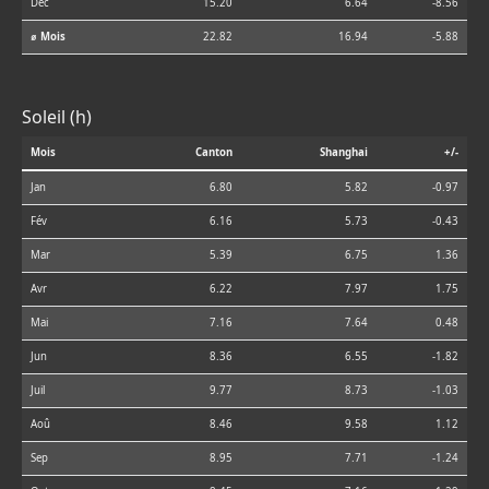
Déc
15.20
6.64
-8.56
⌀ Mois
22.82
16.94
-5.88
Soleil (h)
Mois
Canton
Shanghai
+/-
Jan
6.80
5.82
-0.97
Fév
6.16
5.73
-0.43
Mar
5.39
6.75
1.36
Avr
6.22
7.97
1.75
Mai
7.16
7.64
0.48
Jun
8.36
6.55
-1.82
Juil
9.77
8.73
-1.03
Aoû
8.46
9.58
1.12
Sep
8.95
7.71
-1.24