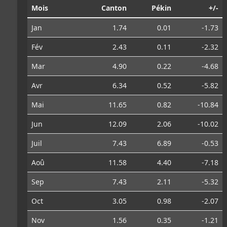
Mois
Canton
Pékin
+/-
Jan
1.74
0.01
-1.73
Fév
2.43
0.11
-2.32
Mar
4.90
0.22
-4.68
Avr
6.34
0.52
-5.82
Mai
11.65
0.82
-10.84
Jun
12.09
2.06
-10.02
Juil
7.43
6.89
-0.53
Aoû
11.58
4.40
-7.18
Sep
7.43
2.11
-5.32
Oct
3.05
0.98
-2.07
Nov
1.56
0.35
-1.21