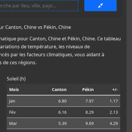
 Canton, Chine vs Pékin, Chine
atique pour Canton, Chine et Pékin, Chine. Ce tableau
variations de température, les niveaux de
ncés par les facteurs climatiques, vous aidant à
 de ces régions.
Soleil (h)
Mois
Canton
Pékin
+/-
Jan
6.80
7.97
1.17
Fév
6.16
8.29
2.13
Mar
5.39
9.69
4.29