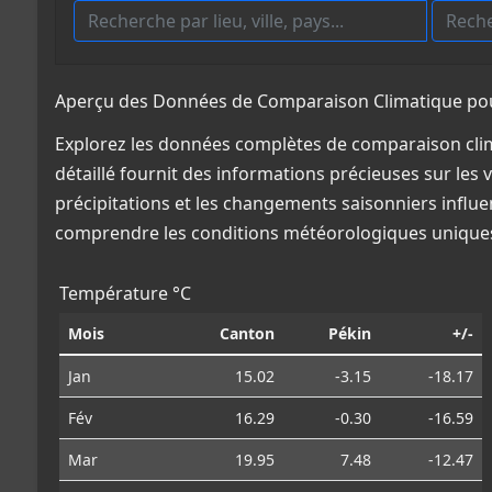
Aperçu des Données de Comparaison Climatique pour
Explorez les données complètes de comparaison clim
détaillé fournit des informations précieuses sur les 
précipitations et les changements saisonniers influe
comprendre les conditions météorologiques uniques
Température °C
Mois
Canton
Pékin
+/-
Jan
15.02
-3.15
-18.17
Fév
16.29
-0.30
-16.59
Mar
19.95
7.48
-12.47