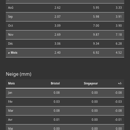
Aoû
2.62
5.95
3.33
Sep
2.07
5.98
3.91
Oct
3.09
7.00
3.90
Nov
2.69
9.87
7.18
Déc
3.06
9.34
6.28
⌀ Mois
2.40
6.92
4.52
Neige (mm)
Mois
Bristol
Singapour
+/-
Jan
0.08
0.00
-0.08
Fév
0.03
0.00
-0.03
Mar
0.08
0.00
-0.08
Avr
0.01
0.00
-0.01
Mai
0.00
0.00
0.00