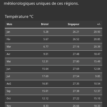
météorologiques uniques de ces régions.
Température °C
Mois
Bristol
Singapour
+/-
Jan
5.28
26.21
20.93
Fév
5.67
26.52
20.85
Mar
6.77
27.16
20.39
Avr
9.01
27.48
18.47
Mai
12.31
27.80
15.49
Jun
15.64
27.69
12.04
Juil
17.69
27.54
9.85
Aoû
16.81
27.35
10.54
Sep
15.01
27.38
12.37
Oct
12.12
27.22
15.10
Nov
8.33
26.66
18.33