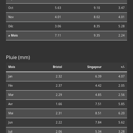
Oct
5.63
9.10
3.47
Nov
4.01
8.02
4.01
Déc
3.06
8.35
5.28
⌀ Mois
7.11
9.35
2.24
Pluie (mm)
Mois
Bristol
Singapour
+/-
Jan
2.32
6.39
4.07
Fév
2.37
4.42
2.05
Mar
2.29
4.85
2.56
Avr
1.66
7.51
5.85
Mai
2.31
8.51
6.20
Jun
2.22
7.84
5.62
Juil
2.06
5.34
3.28