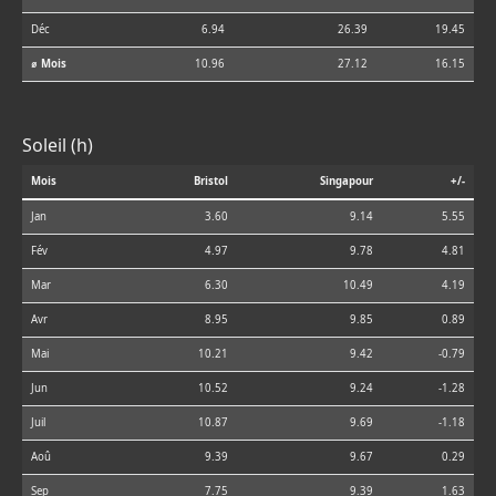
Déc
6.94
26.39
19.45
⌀ Mois
10.96
27.12
16.15
Soleil (h)
Mois
Bristol
Singapour
+/-
Jan
3.60
9.14
5.55
Fév
4.97
9.78
4.81
Mar
6.30
10.49
4.19
Avr
8.95
9.85
0.89
Mai
10.21
9.42
-0.79
Jun
10.52
9.24
-1.28
Juil
10.87
9.69
-1.18
Aoû
9.39
9.67
0.29
Sep
7.75
9.39
1.63