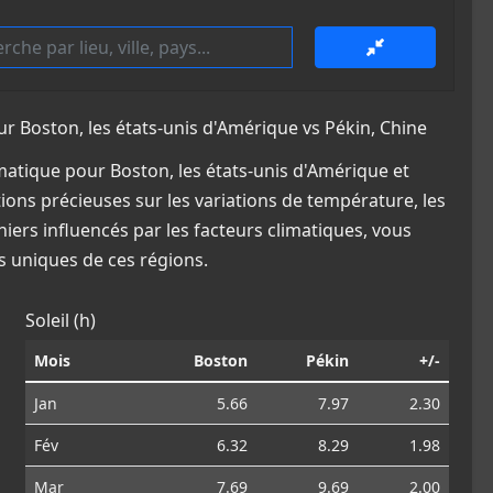
Boston, les états-unis d'Amérique vs Pékin, Chine
atique pour Boston, les états-unis d'Amérique et
tions précieuses sur les variations de température, les
iers influencés par les facteurs climatiques, vous
 uniques de ces régions.
Soleil (h)
Mois
Boston
Pékin
+/-
Jan
5.66
7.97
2.30
Fév
6.32
8.29
1.98
Mar
7.69
9.69
2.00