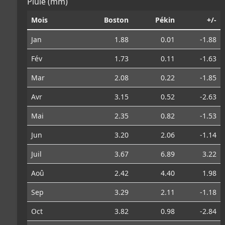
Pluie (mm)
Mois
Boston
Pékin
+/-
Jan
1.88
0.01
-1.88
Fév
1.73
0.11
-1.63
Mar
2.08
0.22
-1.85
Avr
3.15
0.52
-2.63
Mai
2.35
0.82
-1.53
Jun
3.20
2.06
-1.14
Juil
3.67
6.89
3.22
Aoû
2.42
4.40
1.98
Sep
3.29
2.11
-1.18
Oct
3.82
0.98
-2.84