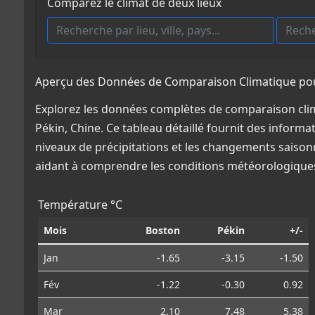
Comparez le climat de deux lieux
Aperçu des Données de Comparaison Climatique pour 
Explorez les données complètes de comparaison clim
Pékin, Chine. Ce tableau détaillé fournit des informa
niveaux de précipitations et les changements saisonn
aidant à comprendre les conditions météorologiques
Température °C
Mois
Boston
Pékin
+/-
Jan
-1.65
-3.15
-1.50
Fév
-1.22
-0.30
0.92
Mar
2.10
7.48
5.38