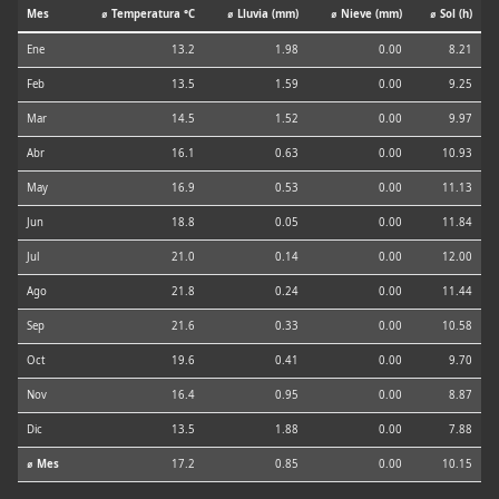
Mes
⌀ Temperatura °C
⌀ Lluvia (mm)
⌀ Nieve (mm)
⌀ Sol (h)
Ene
13.2
1.98
0.00
8.21
Feb
13.5
1.59
0.00
9.25
Mar
14.5
1.52
0.00
9.97
Abr
16.1
0.63
0.00
10.93
May
16.9
0.53
0.00
11.13
Jun
18.8
0.05
0.00
11.84
Jul
21.0
0.14
0.00
12.00
Ago
21.8
0.24
0.00
11.44
Sep
21.6
0.33
0.00
10.58
Oct
19.6
0.41
0.00
9.70
Nov
16.4
0.95
0.00
8.87
Dic
13.5
1.88
0.00
7.88
⌀ Mes
17.2
0.85
0.00
10.15