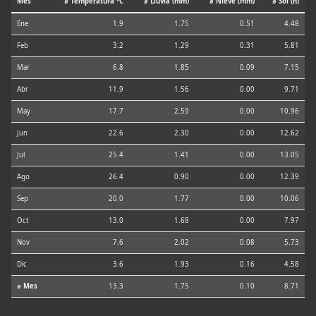
Mes
⌀ Temperatura °C
⌀ Lluvia (mm)
⌀ Nieve (mm)
⌀ Sol (h)
Ene
1.9
1.75
0.51
4.48
Feb
3.2
1.29
0.31
5.81
Mar
6.8
1.85
0.09
7.15
Abr
11.9
1.56
0.00
9.71
May
17.7
2.59
0.00
10.96
Jun
22.6
2.30
0.00
12.62
Jul
25.4
1.41
0.00
13.05
Ago
26.4
0.90
0.00
12.39
Sep
20.0
1.77
0.00
10.06
Oct
13.0
1.68
0.00
7.97
Nov
7.6
2.02
0.08
5.73
Dic
3.6
1.93
0.16
4.58
⌀ Mes
13.3
1.75
0.10
8.71