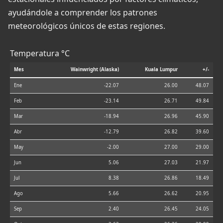
ayudándole a comprender los patrones
meteorológicos únicos de estas regiones.
Temperatura °C
Mes
Wainwright (Alaska)
Kuala Lumpur
+/-
Ene
-22.07
26.00
48.07
Feb
-23.14
26.71
49.84
Mar
-18.94
26.96
45.90
Abr
-12.79
26.82
39.60
May
-2.00
27.00
29.00
Jun
5.06
27.03
21.97
Jul
8.38
26.86
18.49
Ago
5.66
26.62
20.95
Sep
2.40
26.45
24.05