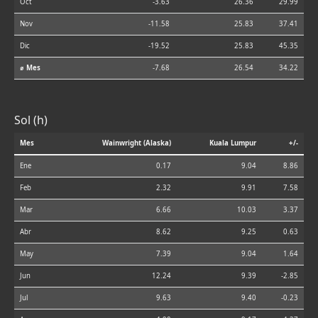
Oct
-3.63
26.36
29.99
Nov
-11.58
25.83
37.41
Dic
-19.52
25.83
45.35
⌀ Mes
-7.68
26.54
34.22
Sol (h)
Mes
Wainwright (Alaska)
Kuala Lumpur
+/-
Ene
0.17
9.04
8.86
Feb
2.32
9.91
7.58
Mar
6.66
10.03
3.37
Abr
8.62
9.25
0.63
May
7.39
9.04
1.64
Jun
12.24
9.39
-2.85
Jul
9.63
9.40
-0.23