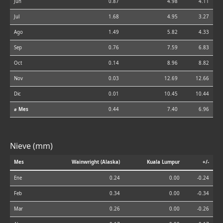
Jun
0.87
4.98
4.11
Jul
1.68
4.95
3.27
Ago
1.49
5.82
4.33
Sep
0.76
7.59
6.83
Oct
0.14
8.96
8.82
Nov
0.03
12.69
12.66
Dic
0.01
10.45
10.44
⌀ Mes
0.44
7.40
6.96
Nieve (mm)
Mes
Wainwright (Alaska)
Kuala Lumpur
+/-
Ene
0.24
0.00
-0.24
Feb
0.34
0.00
-0.34
Mar
0.26
0.00
-0.26