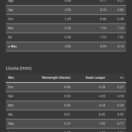
Ago
4.90
9.17
4.27
Sep
3.90
8.76
4.86
Oct
2.09
8.46
6.38
Nov
0.30
7.54
7.24
Dic
0.00
7.92
7.92
⌀ Mes
4.85
8.99
4.14
Lluvia (mm)
Mes
Wainwright (Alaska)
Kuala Lumpur
+/-
Ene
0.00
6.28
6.27
Feb
0.00
4.59
4.59
Mar
0.00
6.54
6.54
Abr
0.01
8.95
8.95
May
0.23
7.00
6.77