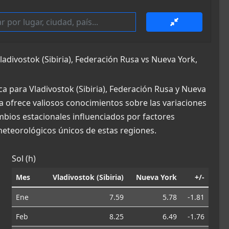
divostok (Sibiria), Federación Rusa vs Nueva York,
a para Vladivostok (Sibiria), Federación Rusa y Nueva
a ofrece valiosos conocimientos sobre las variaciones
ambios estacionales influenciados por factores
eteorológicos únicos de estas regiones.
Sol (h)
Mes
Vladivostok (Sibiria)
Nueva York
+/-
Ene
7.59
5.78
-1.81
Feb
8.25
6.49
-1.76