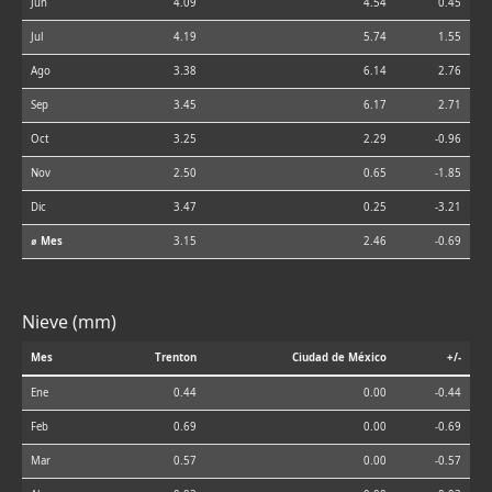
Jun
4.09
4.54
0.45
Jul
4.19
5.74
1.55
Ago
3.38
6.14
2.76
Sep
3.45
6.17
2.71
Oct
3.25
2.29
-0.96
Nov
2.50
0.65
-1.85
Dic
3.47
0.25
-3.21
⌀ Mes
3.15
2.46
-0.69
Nieve (mm)
Mes
Trenton
Ciudad de México
+/-
Ene
0.44
0.00
-0.44
Feb
0.69
0.00
-0.69
Mar
0.57
0.00
-0.57