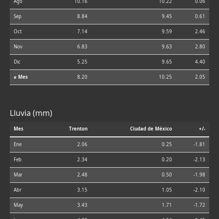
Ago
10.16
10.22
0.06
Sep
8.84
9.45
0.61
Oct
7.14
9.59
2.46
Nov
6.83
9.63
2.80
Dic
5.25
9.65
4.40
⌀ Mes
8.20
10.25
2.05
Lluvia (mm)
Mes
Trenton
Ciudad de México
+/-
Ene
2.06
0.25
-1.81
Feb
2.34
0.20
-2.13
Mar
2.48
0.50
-1.98
Abr
3.15
1.05
-2.10
May
3.43
1.71
-1.72