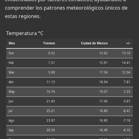
comprender los patrones meteorológicos únicos de
estas regiones.
Temperatura °C
Mes
Trenton
Ciudad de México
+/-
Ene
0.52
13.62
13.10
Feb
1.51
15.91
14.41
Mar
5.00
17.34
12.34
Abr
11.13
18.94
7.81
May
16.74
19.07
2.33
Jun
21.83
17.96
-3.87
Jul
25.21
16.80
-8.41
Ago
23.97
16.80
-7.18
Sep
20.59
16.49
-4.10