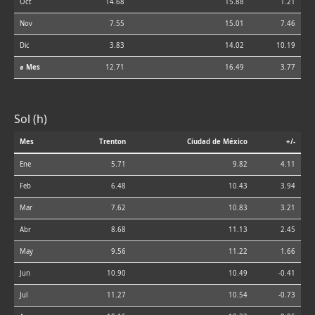
Oct
14.68
15.88
1.21
Nov
7.55
15.01
7.46
Dic
3.83
14.02
10.19
⌀ Mes
12.71
16.49
3.77
Sol (h)
Mes
Trenton
Ciudad de México
+/-
Ene
5.71
9.82
4.11
Feb
6.48
10.43
3.94
Mar
7.62
10.83
3.21
Abr
8.68
11.13
2.45
May
9.56
11.22
1.66
Jun
10.90
10.49
-0.41
Jul
11.27
10.54
-0.73