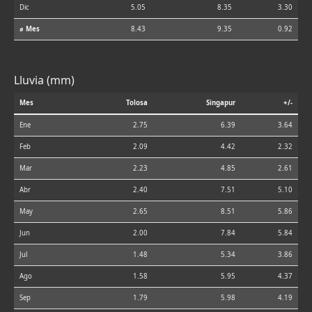
Dic
5.05
8.35
3.30
⌀ Mes
8.43
9.35
0.92
Lluvia (mm)
Mes
Tolosa
Singapur
+/-
Ene
2.75
6.39
3.64
Feb
2.09
4.42
2.32
Mar
2.23
4.85
2.61
Abr
2.40
7.51
5.10
May
2.65
8.51
5.86
Jun
2.00
7.84
5.84
Jul
1.48
5.34
3.86
Ago
1.58
5.95
4.37
Sep
1.79
5.98
4.19