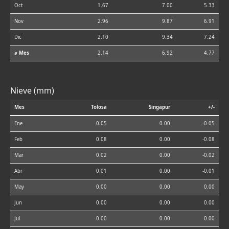
Oct
1.67
7.00
5.33
Nov
2.96
9.87
6.91
Dic
2.10
9.34
7.24
⌀ Mes
2.14
6.92
4.77
Nieve (mm)
Mes
Tolosa
Singapur
+/-
Ene
0.05
0.00
-0.05
Feb
0.08
0.00
-0.08
Mar
0.02
0.00
-0.02
Abr
0.01
0.00
-0.01
May
0.00
0.00
0.00
Jun
0.00
0.00
0.00
Jul
0.00
0.00
0.00