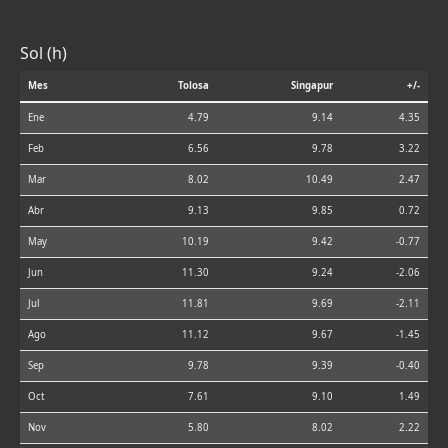
Sol (h)
Mes
Tolosa
Singapur
+/-
Ene
4.79
9.14
4.35
Feb
6.56
9.78
3.22
Mar
8.02
10.49
2.47
Abr
9.13
9.85
0.72
May
10.19
9.42
-0.77
Jun
11.30
9.24
-2.06
Jul
11.81
9.69
-2.11
Ago
11.12
9.67
-1.45
Sep
9.78
9.39
-0.40
Oct
7.61
9.10
1.49
Nov
5.80
8.02
2.22