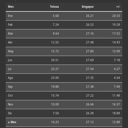
Mes
Tolosa
Singapur
+/-
Ene
5.68
26.21
20.53
Feb
7.24
26.52
19.28
Mar
9.64
27.16
17.52
Abr
12.55
27.48
14.93
May
15.72
27.80
12.09
Jun
20.51
27.69
7.18
Jul
23.27
27.54
4.27
Ago
23.00
27.35
4.34
Sep
19.88
27.38
7.49
Oct
15.74
27.22
11.48
Nov
10.09
26.66
16.57
Dic
7.50
26.39
18.89
⌀ Mes
14.23
27.12
12.88