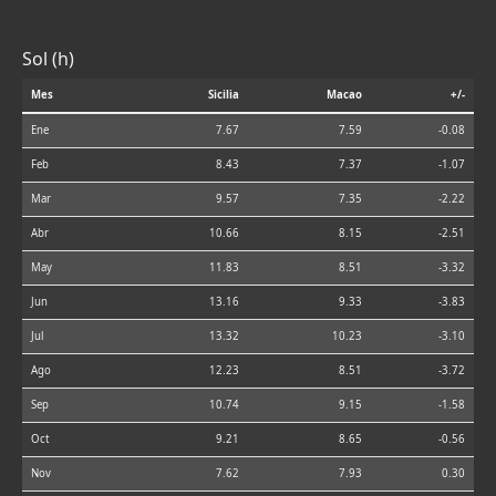
Sol (h)
Mes
Sicilia
Macao
+/-
Ene
7.67
7.59
-0.08
Feb
8.43
7.37
-1.07
Mar
9.57
7.35
-2.22
Abr
10.66
8.15
-2.51
May
11.83
8.51
-3.32
Jun
13.16
9.33
-3.83
Jul
13.32
10.23
-3.10
Ago
12.23
8.51
-3.72
Sep
10.74
9.15
-1.58
Oct
9.21
8.65
-0.56
Nov
7.62
7.93
0.30