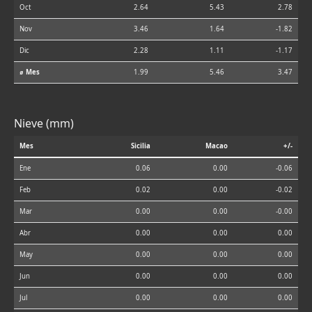
Oct
2.64
5.43
2.78
Nov
3.46
1.64
-1.82
Dic
2.28
1.11
-1.17
⌀ Mes
1.99
5.46
3.47
Nieve (mm)
Mes
Sicilia
Macao
+/-
Ene
0.06
0.00
-0.06
Feb
0.02
0.00
-0.02
Mar
0.00
0.00
-0.00
Abr
0.00
0.00
0.00
May
0.00
0.00
0.00
Jun
0.00
0.00
0.00
Jul
0.00
0.00
0.00