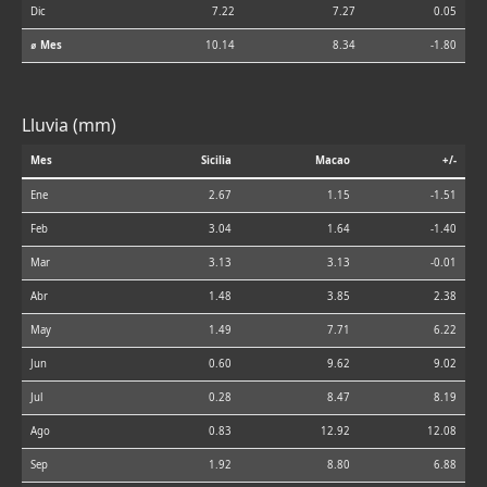
Dic
7.22
7.27
0.05
⌀ Mes
10.14
8.34
-1.80
Lluvia (mm)
Mes
Sicilia
Macao
+/-
Ene
2.67
1.15
-1.51
Feb
3.04
1.64
-1.40
Mar
3.13
3.13
-0.01
Abr
1.48
3.85
2.38
May
1.49
7.71
6.22
Jun
0.60
9.62
9.02
Jul
0.28
8.47
8.19
Ago
0.83
12.92
12.08
Sep
1.92
8.80
6.88