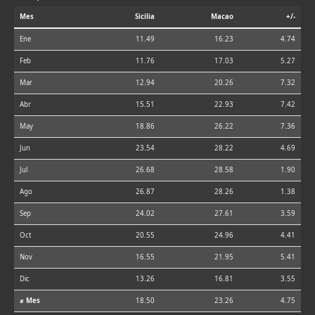
Mes
Sicilia
Macao
+/-
Ene
11.49
16.23
4.74
Feb
11.76
17.03
5.27
Mar
12.94
20.26
7.32
Abr
15.51
22.93
7.42
May
18.86
26.22
7.36
Jun
23.54
28.22
4.69
Jul
26.68
28.58
1.90
Ago
26.87
28.26
1.38
Sep
24.02
27.61
3.59
Oct
20.55
24.96
4.41
Nov
16.55
21.95
5.41
Dic
13.26
16.81
3.55
⌀ Mes
18.50
23.26
4.75