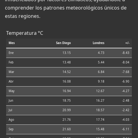
comprender los patrones meteorológicos únicos de
estas regiones.
Temperatura °C
Mes
San Diego
Londres
+/-
Ene
13.15
4.73
-8.43
Feb
13.48
5.44
-8.04
Mar
14.52
6.84
-7.68
Abr
16.08
9.18
-6.90
May
16.94
12.67
-4.27
Jun
18.75
16.27
-2.48
Jul
20.99
18.57
-2.42
Ago
21.76
17.74
-4.03
Sep
21.60
15.48
-6.11