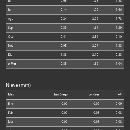
Jun
0.05
1.93
1.88
Jul
0.14
1.79
1.66
Ago
0.24
2.02
1.78
Sep
0.33
1.61
1.29
Oct
0.41
2.51
2.10
Nov
0.95
2.27
1.33
Dic
1.88
2.10
0.23
⌀ Mes
0.85
1.89
1.04
Nieve (mm)
Mes
San Diego
Londres
+/-
Ene
0.00
0.09
0.09
Feb
0.00
0.08
0.08
Mar
0.00
0.08
0.08