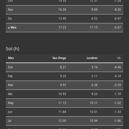
Oct
19.55
12.31
-7.24
Nov
16.39
8.09
-8.30
Dic
13.49
6.52
-6.97
⌀ Mes
17.23
11.15
-6.07
Sol (h)
Mes
San Diego
Londres
+/-
Ene
8.21
3.74
-4.46
Feb
9.25
5.11
-4.14
Mar
9.97
6.38
-3.59
Abr
10.93
9.22
-1.70
May
11.13
10.11
-1.02
Jun
11.84
10.51
-1.33
Jul
12.00
10.94
-1.06