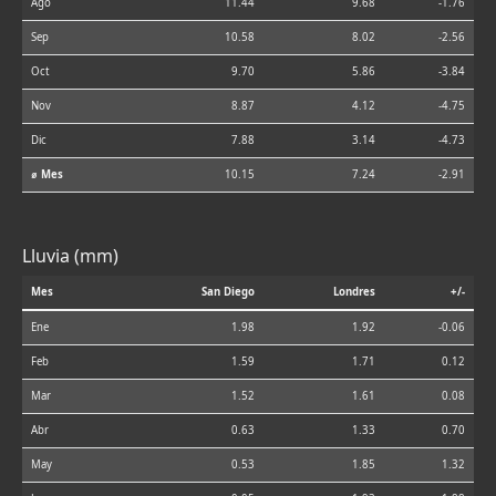
Ago
11.44
9.68
-1.76
Sep
10.58
8.02
-2.56
Oct
9.70
5.86
-3.84
Nov
8.87
4.12
-4.75
Dic
7.88
3.14
-4.73
⌀ Mes
10.15
7.24
-2.91
Lluvia (mm)
Mes
San Diego
Londres
+/-
Ene
1.98
1.92
-0.06
Feb
1.59
1.71
0.12
Mar
1.52
1.61
0.08
Abr
0.63
1.33
0.70
May
0.53
1.85
1.32