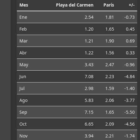
Mes
Playa del Carmen
París
+/-
Ene
2.54
1.81
-0.73
Feb
1.20
1.65
0.45
Mar
1.21
1.90
0.69
Abr
1.22
1.56
0.33
May
3.43
2.47
-0.96
Jun
7.08
2.23
-4.84
Jul
2.98
1.59
-1.40
Ago
5.83
2.06
-3.77
Sep
7.15
1.65
-5.50
Oct
6.65
2.09
-4.56
Nov
3.94
2.21
-1.74