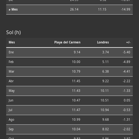
⌀ Mes
26.14
11.15
-14.99
Sol (h)
Mes
Playa del Carmen
Londres
+/-
Ene
9.14
3.74
-5.40
Feb
10.00
5.11
-4.89
Mar
10.79
6.38
-4.41
Abr
11.45
9.22
-2.22
May
11.43
10.11
-1.33
Jun
10.47
10.51
0.05
Jul
11.47
10.94
-0.53
Ago
10.99
9.68
-1.31
Sep
10.04
8.02
-2.02
Oct
9.83
5.86
-3.97