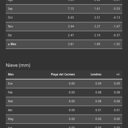
Sep
7.15
1.61
-5.53
Oct
6.65
2.51
-4.13
Nov
3.94
2.27
-1.67
Dic
2.47
2.10
-0.37
⌀ Mes
3.81
1.89
-1.92
Nieve (mm)
Mes
Playa del Carmen
Londres
+/-
Ene
0.00
0.09
0.09
Feb
0.00
0.08
0.08
Mar
0.00
0.08
0.08
Abr
0.00
0.01
0.01
May
0.00
0.00
0.00
Jun
0.00
0.00
0.00