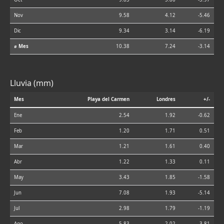
Nov
9.58
4.12
-5.46
Dic
9.34
3.14
-6.19
⌀ Mes
10.38
7.24
-3.14
Lluvia (mm)
Mes
Playa del Carmen
Londres
+/-
Ene
2.54
1.92
-0.62
Feb
1.20
1.71
0.51
Mar
1.21
1.61
0.40
Abr
1.22
1.33
0.11
May
3.43
1.85
-1.58
Jun
7.08
1.93
-5.14
Jul
2.98
1.79
-1.19
Ago
5.83
2.02
-3.81