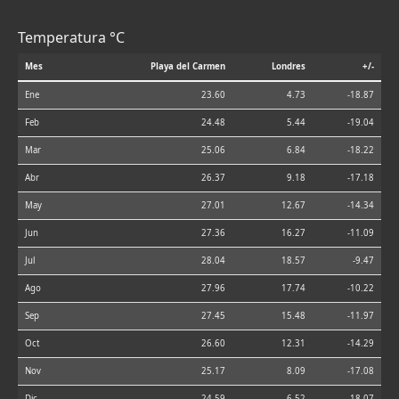
Temperatura °C
Mes
Playa del Carmen
Londres
+/-
Ene
23.60
4.73
-18.87
Feb
24.48
5.44
-19.04
Mar
25.06
6.84
-18.22
Abr
26.37
9.18
-17.18
May
27.01
12.67
-14.34
Jun
27.36
16.27
-11.09
Jul
28.04
18.57
-9.47
Ago
27.96
17.74
-10.22
Sep
27.45
15.48
-11.97
Oct
26.60
12.31
-14.29
Nov
25.17
8.09
-17.08
Dic
24.59
6.52
-18.07