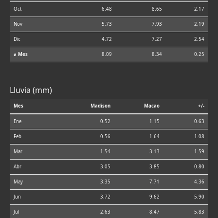
Oct
6.48
8.65
2.17
Nov
5.73
7.93
2.19
Dic
4.72
7.27
2.54
⌀ Mes
8.09
8.34
0.25
Lluvia (mm)
Mes
Madison
Macao
+/-
Ene
0.52
1.15
0.63
Feb
0.56
1.64
1.08
Mar
1.54
3.13
1.59
Abr
3.05
3.85
0.80
May
3.35
7.71
4.36
Jun
3.72
9.62
5.90
Jul
2.63
8.47
5.83