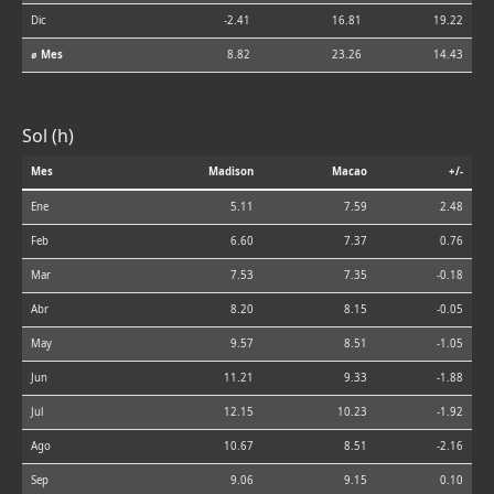
Dic
-2.41
16.81
19.22
⌀ Mes
8.82
23.26
14.43
Sol (h)
Mes
Madison
Macao
+/-
Ene
5.11
7.59
2.48
Feb
6.60
7.37
0.76
Mar
7.53
7.35
-0.18
Abr
8.20
8.15
-0.05
May
9.57
8.51
-1.05
Jun
11.21
9.33
-1.88
Jul
12.15
10.23
-1.92
Ago
10.67
8.51
-2.16
Sep
9.06
9.15
0.10