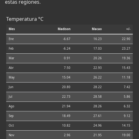
estas regiones.
Temperatura °C
Mes
Madison
Macao
+/-
Ene
-6.67
16.23
22.90
Feb
-6.24
17.03
23.27
Mar
0.91
20.26
19.36
Abr
7.50
22.93
15.43
May
15.04
26.22
11.18
Jun
20.80
28.22
7.42
Jul
22.73
28.58
5.86
Ago
21.94
28.26
6.32
Sep
18.49
27.61
9.12
Oct
10.82
24.96
14.15
Nov
2.96
21.95
19.00