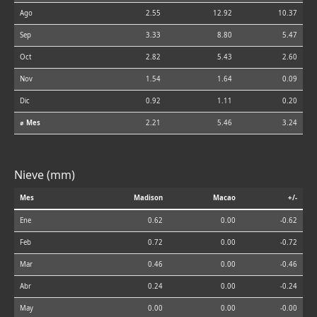
Ago
2.55
12.92
10.37
Sep
3.33
8.80
5.47
Oct
2.82
5.43
2.60
Nov
1.54
1.64
0.09
Dic
0.92
1.11
0.20
⌀ Mes
2.21
5.46
3.24
Nieve (mm)
Mes
Madison
Macao
+/-
Ene
0.62
0.00
-0.62
Feb
0.72
0.00
-0.72
Mar
0.46
0.00
-0.46
Abr
0.24
0.00
-0.24
May
0.00
0.00
-0.00