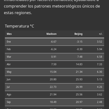
comprender los patrones meteorológicos únicos de
estas regiones.
Temperatura °C
Mes
Madison
Beijing
+/-
Ene
-6.67
-3.15
3.52
Feb
-6.24
-0.30
5.94
Mar
0.91
7.48
6.58
Abr
7.50
14.83
7.33
May
15.04
21.34
6.30
Jun
20.80
25.93
5.13
Jul
22.73
26.99
4.26
Ago
21.94
25.56
3.62
Sep
18.49
20.97
2.48