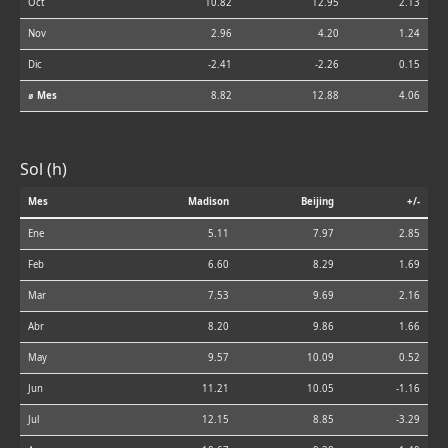
Oct
10.82
12.95
2.13
Nov
2.96
4.20
1.24
Dic
-2.41
-2.26
0.15
⌀ Mes
8.82
12.88
4.06
Sol (h)
Mes
Madison
Beijing
+/-
Ene
5.11
7.97
2.85
Feb
6.60
8.29
1.69
Mar
7.53
9.69
2.16
Abr
8.20
9.86
1.66
May
9.57
10.09
0.52
Jun
11.21
10.05
-1.16
Jul
12.15
8.85
-3.29