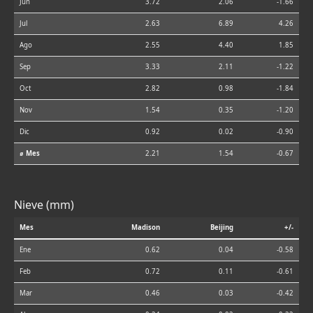
Jun
3.72
2.06
-1.66
Jul
2.63
6.89
4.26
Ago
2.55
4.40
1.85
Sep
3.33
2.11
-1.22
Oct
2.82
0.98
-1.84
Nov
1.54
0.35
-1.20
Dic
0.92
0.02
-0.90
⌀ Mes
2.21
1.54
-0.67
Nieve (mm)
Mes
Madison
Beijing
+/-
Ene
0.62
0.04
-0.58
Feb
0.72
0.11
-0.61
Mar
0.46
0.03
-0.42