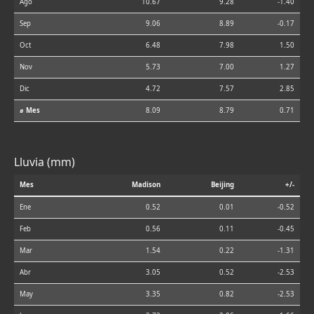
Ago
10.67
9.28
-1.40
Sep
9.06
8.89
-0.17
Oct
6.48
7.98
1.50
Nov
5.73
7.00
1.27
Dic
4.72
7.57
2.85
⌀ Mes
8.09
8.79
0.71
Lluvia (mm)
Mes
Madison
Beijing
+/-
Ene
0.52
0.01
-0.52
Feb
0.56
0.11
-0.45
Mar
1.54
0.22
-1.31
Abr
3.05
0.52
-2.53
May
3.35
0.82
-2.53