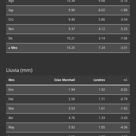
Ago
10.38
9.68
-0.70
Sep
9.90
8.02
-1.88
Oct
9.40
5.86
-3.54
Nov
9.37
4.12
-5.25
Dic
10.21
3.14
-7.06
⌀ Mes
10.25
7.24
-3.01
Lluvia (mm)
Mes
Islas Marshall
Londres
+/-
Ene
1.94
1.92
-0.02
Feb
2.50
1.71
-0.79
Mar
3.53
1.61
-1.92
Abr
4.76
1.33
-3.43
May
5.92
1.85
-4.06