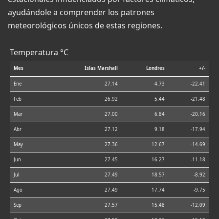
ayudándole a comprender los patrones
meteorológicos únicos de estas regiones.
Temperatura °C
Mes
Islas Marshall
Londres
+/-
Ene
27.14
4.73
-22.41
Feb
26.92
5.44
-21.48
Mar
27.00
6.84
-20.16
Abr
27.12
9.18
-17.94
May
27.36
12.67
-14.69
Jun
27.45
16.27
-11.18
Jul
27.49
18.57
-8.92
Ago
27.49
17.74
-9.75
Sep
27.57
15.48
-12.09