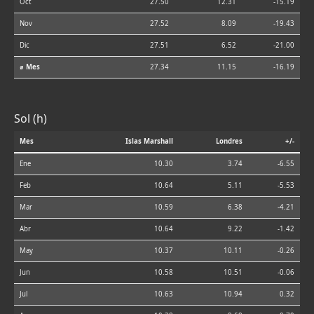
Oct
27.50
12.31
-15.19
Nov
27.52
8.09
-19.43
Dic
27.51
6.52
-21.00
⌀ Mes
27.34
11.15
-16.19
Sol (h)
Mes
Islas Marshall
Londres
+/-
Ene
10.30
3.74
-6.55
Feb
10.64
5.11
-5.53
Mar
10.59
6.38
-4.21
Abr
10.64
9.22
-1.42
May
10.37
10.11
-0.26
Jun
10.58
10.51
-0.06
Jul
10.63
10.94
0.32