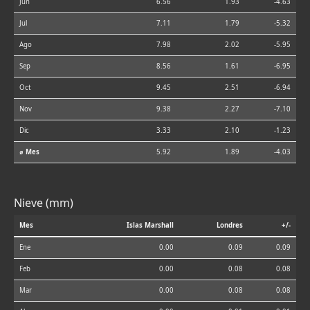
Jun
6.56
1.93
-4.63
Jul
7.11
1.79
-5.32
Ago
7.98
2.02
-5.95
Sep
8.56
1.61
-6.95
Oct
9.45
2.51
-6.94
Nov
9.38
2.27
-7.10
Dic
3.33
2.10
-1.23
⌀ Mes
5.92
1.89
-4.03
Nieve (mm)
Mes
Islas Marshall
Londres
+/-
Ene
0.00
0.09
0.09
Feb
0.00
0.08
0.08
Mar
0.00
0.08
0.08