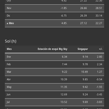
Oct
4.92
27.22
22.30
Nov
-1.85
26.66
28.51
Dic
-6.75
26.39
33.14
⌀ Mes
4.85
27.12
22.27
Sol (h)
Mes
Estación de esquí Big Sky
Singapur
+/-
Ene
6.34
9.14
2.80
Feb
7.44
9.78
2.34
Mar
9.22
10.49
1.27
Abr
10.39
9.85
-0.54
May
11.35
9.42
-1.93
Jun
12.69
9.24
-3.45
Jul
13.52
9.69
-3.83