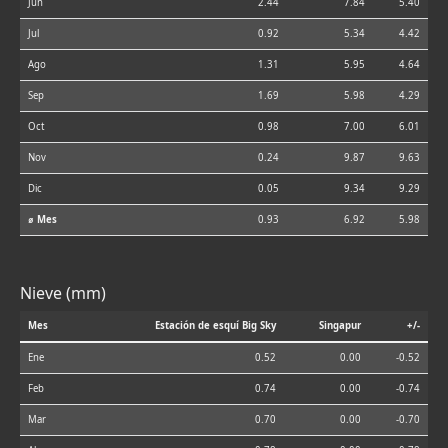
Jun
2.44
7.84
5.40
Jul
0.92
5.34
4.42
Ago
1.31
5.95
4.64
Sep
1.69
5.98
4.29
Oct
0.98
7.00
6.01
Nov
0.24
9.87
9.63
Dic
0.05
9.34
9.29
⌀ Mes
0.93
6.92
5.98
Nieve (mm)
Mes
Estación de esquí Big Sky
Singapur
+/-
Ene
0.52
0.00
-0.52
Feb
0.74
0.00
-0.74
Mar
0.70
0.00
-0.70