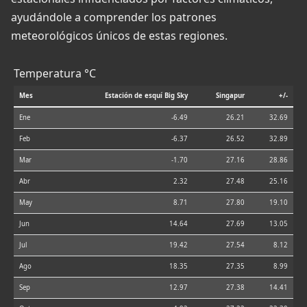
ayudándole a comprender los patrones
meteorológicos únicos de estas regiones.
Temperatura °C
Mes
Estación de esquí Big Sky
Singapur
+/-
Ene
-6.49
26.21
32.69
Feb
-6.37
26.52
32.89
Mar
-1.70
27.16
28.86
Abr
2.32
27.48
25.16
May
8.71
27.80
19.10
Jun
14.64
27.69
13.05
Jul
19.42
27.54
8.12
Ago
18.35
27.35
8.99
Sep
12.97
27.38
14.41