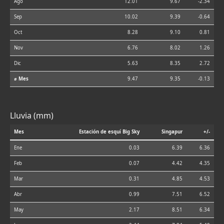
Ago
12.01
9.67
-2.34
Sep
10.02
9.39
-0.64
Oct
8.28
9.10
0.81
Nov
6.76
8.02
1.26
Dic
5.63
8.35
2.72
⌀ Mes
9.47
9.35
-0.13
Lluvia (mm)
Mes
Estación de esquí Big Sky
Singapur
+/-
Ene
0.03
6.39
6.36
Feb
0.07
4.42
4.35
Mar
0.31
4.85
4.53
Abr
0.99
7.51
6.52
May
2.17
8.51
6.34