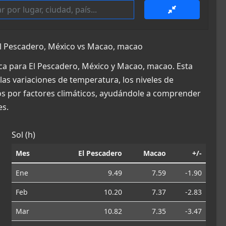
l Pescadero, México vs Macao, macao
ca para El Pescadero, México y Macao, macao. Esta
las variaciones de temperatura, los niveles de
dos por factores climáticos, ayudándole a comprender
es.
Sol (h)
Mes
El Pescadero
Macao
+/-
Ene
9.49
7.59
-1.90
Feb
10.20
7.37
-2.83
Mar
10.82
7.35
-3.47