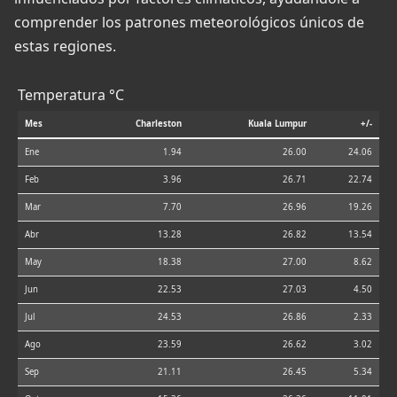
comprender los patrones meteorológicos únicos de
estas regiones.
Temperatura °C
Mes
Charleston
Kuala Lumpur
+/-
Ene
1.94
26.00
24.06
Feb
3.96
26.71
22.74
Mar
7.70
26.96
19.26
Abr
13.28
26.82
13.54
May
18.38
27.00
8.62
Jun
22.53
27.03
4.50
Jul
24.53
26.86
2.33
Ago
23.59
26.62
3.02
Sep
21.11
26.45
5.34