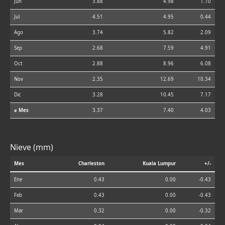
Jun
3.88
4.98
1.10
Jul
4.51
4.95
0.44
Ago
3.74
5.82
2.09
Sep
2.68
7.59
4.91
Oct
2.88
8.96
6.08
Nov
2.35
12.69
10.34
Dic
3.28
10.45
7.17
⌀ Mes
3.37
7.40
4.03
Nieve (mm)
Mes
Charleston
Kuala Lumpur
+/-
Ene
0.43
0.00
-0.43
Feb
0.43
0.00
-0.43
Mar
0.32
0.00
-0.32