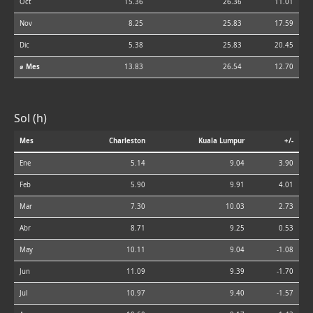
Oct
15.36
26.36
11.01
Nov
8.25
25.83
17.59
Dic
5.38
25.83
20.45
⌀ Mes
13.83
26.54
12.70
Sol (h)
Mes
Charleston
Kuala Lumpur
+/-
Ene
5.14
9.04
3.90
Feb
5.90
9.91
4.01
Mar
7.30
10.03
2.73
Abr
8.71
9.25
0.53
May
10.11
9.04
-1.08
Jun
11.09
9.39
-1.70
Jul
10.97
9.40
-1.57