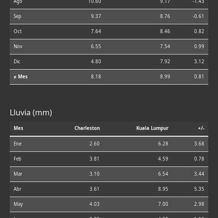
Ago
10.60
9.17
-1.43
Sep
9.37
8.76
-0.61
Oct
7.64
8.46
0.82
Nov
6.55
7.54
0.99
Dic
4.80
7.92
3.12
⌀ Mes
8.18
8.99
0.81
Lluvia (mm)
Mes
Charleston
Kuala Lumpur
+/-
Ene
2.60
6.28
3.68
Feb
3.81
4.59
0.78
Mar
3.10
6.54
3.44
Abr
3.61
8.95
5.35
May
4.03
7.00
2.98