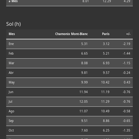
⌀ Mes
8.01
12.29
4.29
Sol (h)
Mes
Chamonix Mont-Blanc
París
+/-
Ene
5.31
3.12
-2.19
Feb
6.65
5.21
-1.44
Mar
8.08
6.93
-1.15
Abr
9.81
9.57
-0.24
May
9.99
10.42
0.43
Jun
11.94
11.19
-0.76
Jul
12.05
11.29
-0.76
Ago
11.07
10.49
-0.58
Sep
9.51
8.86
-0.65
Oct
7.60
6.25
-1.35