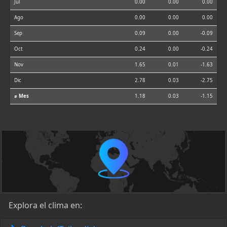
Jul
0.00
0.00
0.00
Ago
0.00
0.00
0.00
Sep
0.09
0.00
-0.09
Oct
0.24
0.00
-0.24
Nov
1.65
0.01
-1.63
Dic
2.78
0.03
-2.75
⌀ Mes
1.18
0.03
-1.15
Explora el clima en: