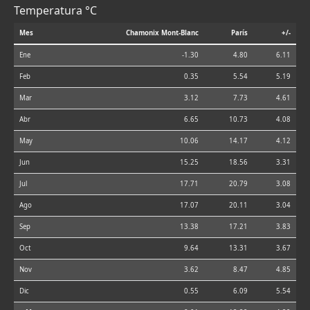
Temperatura °C
Mes
Chamonix Mont-Blanc
París
+/-
Ene
-1.30
4.80
6.11
Feb
0.35
5.54
5.19
Mar
3.12
7.73
4.61
Abr
6.65
10.73
4.08
May
10.06
14.17
4.12
Jun
15.25
18.56
3.31
Jul
17.71
20.79
3.08
Ago
17.07
20.11
3.04
Sep
13.38
17.21
3.83
Oct
9.64
13.31
3.67
Nov
3.62
8.47
4.85
Dic
0.55
6.09
5.54