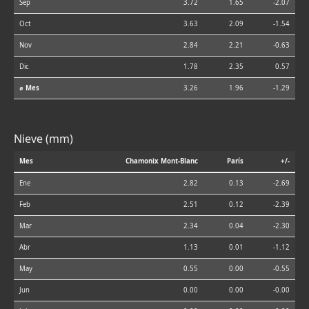
Sep
3.72
1.65
-2.07
Oct
3.63
2.09
-1.54
Nov
2.84
2.21
-0.63
Dic
1.78
2.35
0.57
⌀ Mes
3.26
1.96
-1.29
Nieve (mm)
Mes
Chamonix Mont-Blanc
París
+/-
Ene
2.82
0.13
-2.69
Feb
2.51
0.12
-2.39
Mar
2.34
0.04
-2.30
Abr
1.13
0.01
-1.12
May
0.55
0.00
-0.55
Jun
0.00
0.00
-0.00