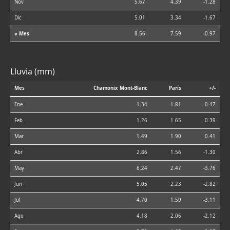
Nov
5.67
4.39
-1.28
Dic
5.01
3.34
-1.67
⌀ Mes
8.56
7.59
-0.97
Lluvia (mm)
Mes
Chamonix Mont-Blanc
París
+/-
Ene
1.34
1.81
0.47
Feb
1.26
1.65
0.39
Mar
1.49
1.90
0.41
Abr
2.86
1.56
-1.30
May
6.24
2.47
-3.76
Jun
5.05
2.23
-2.82
Jul
4.70
1.59
-3.11
Ago
4.18
2.06
-2.12