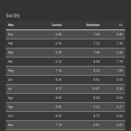
Sol (h)
Mes
Cantón
Shénzhen
+/-
Ene
6.80
7.64
0.84
Feb
6.16
7.52
1.36
Mar
5.39
7.46
2.06
Abr
6.22
8.00
1.78
May
7.16
8.20
1.04
Jun
8.36
8.92
0.55
Jul
9.77
10.07
0.30
Ago
8.46
8.50
0.04
Sep
8.95
9.22
0.27
Oct
8.45
8.77
0.32
Nov
7.18
8.01
0.83