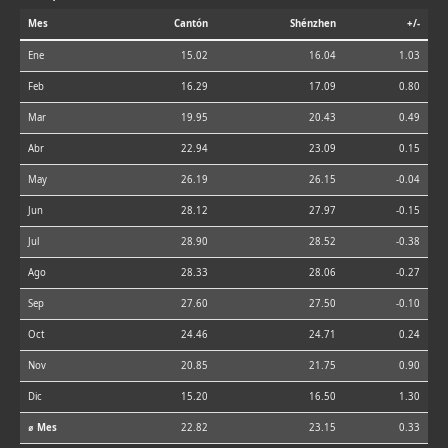
Mes
Cantón
Shénzhen
+/-
Ene
15.02
16.04
1.03
Feb
16.29
17.09
0.80
Mar
19.95
20.43
0.49
Abr
22.94
23.09
0.15
May
26.19
26.15
-0.04
Jun
28.12
27.97
-0.15
Jul
28.90
28.52
-0.38
Ago
28.33
28.06
-0.27
Sep
27.60
27.50
-0.10
Oct
24.46
24.71
0.24
Nov
20.85
21.75
0.90
Dic
15.20
16.50
1.30
⌀ Mes
22.82
23.15
0.33