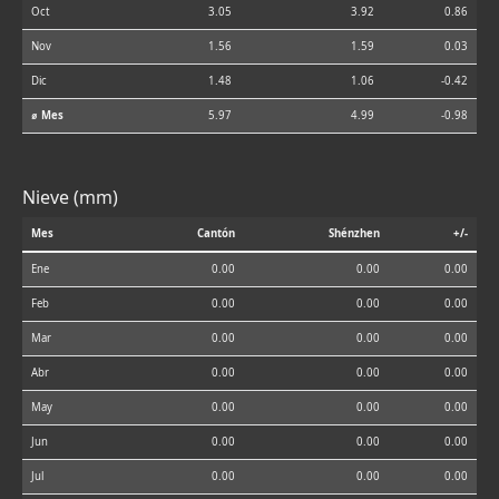
Oct
3.05
3.92
0.86
Nov
1.56
1.59
0.03
Dic
1.48
1.06
-0.42
⌀ Mes
5.97
4.99
-0.98
Nieve (mm)
Mes
Cantón
Shénzhen
+/-
Ene
0.00
0.00
0.00
Feb
0.00
0.00
0.00
Mar
0.00
0.00
0.00
Abr
0.00
0.00
0.00
May
0.00
0.00
0.00
Jun
0.00
0.00
0.00
Jul
0.00
0.00
0.00