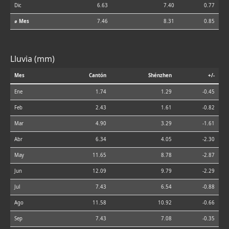
Dic
6.63
7.40
0.77
⌀ Mes
7.46
8.31
0.85
Lluvia (mm)
Mes
Cantón
Shénzhen
+/-
Ene
1.74
1.29
-0.45
Feb
2.43
1.61
-0.82
Mar
4.90
3.29
-1.61
Abr
6.34
4.05
-2.30
May
11.65
8.78
-2.87
Jun
12.09
9.79
-2.29
Jul
7.43
6.54
-0.88
Ago
11.58
10.92
-0.66
Sep
7.43
7.08
-0.35