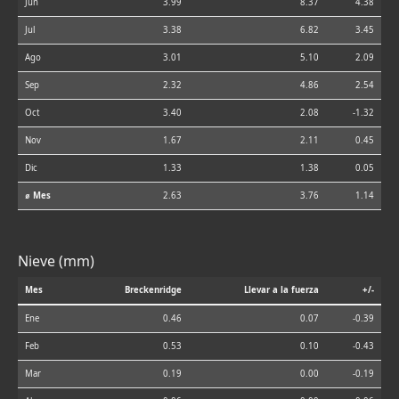
Jun
3.99
8.37
4.38
Jul
3.38
6.82
3.45
Ago
3.01
5.10
2.09
Sep
2.32
4.86
2.54
Oct
3.40
2.08
-1.32
Nov
1.67
2.11
0.45
Dic
1.33
1.38
0.05
⌀ Mes
2.63
3.76
1.14
Nieve (mm)
Mes
Breckenridge
Llevar a la fuerza
+/-
Ene
0.46
0.07
-0.39
Feb
0.53
0.10
-0.43
Mar
0.19
0.00
-0.19