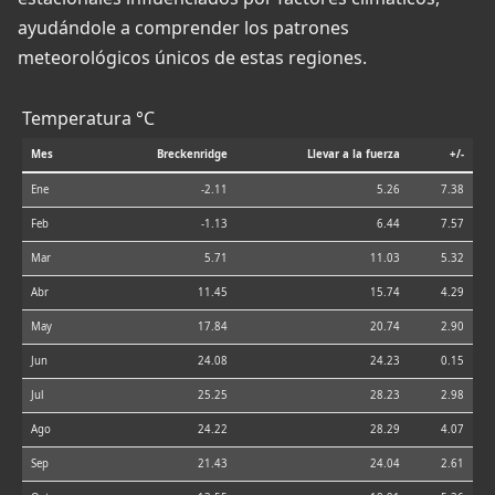
ayudándole a comprender los patrones
meteorológicos únicos de estas regiones.
Temperatura °C
Mes
Breckenridge
Llevar a la fuerza
+/-
Ene
-2.11
5.26
7.38
Feb
-1.13
6.44
7.57
Mar
5.71
11.03
5.32
Abr
11.45
15.74
4.29
May
17.84
20.74
2.90
Jun
24.08
24.23
0.15
Jul
25.25
28.23
2.98
Ago
24.22
28.29
4.07
Sep
21.43
24.04
2.61