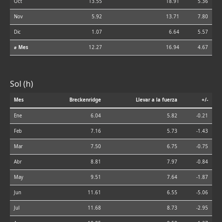
Oct
13.55
18.91
5.36
Nov
5.92
13.71
7.80
Dic
1.07
6.64
5.57
⌀ Mes
12.27
16.94
4.67
Sol (h)
Mes
Breckenridge
Llevar a la fuerza
+/-
Ene
6.04
5.82
-0.21
Feb
7.16
5.73
-1.43
Mar
7.50
6.75
-0.75
Abr
8.81
7.97
-0.84
May
9.51
7.64
-1.87
Jun
11.61
6.55
-5.06
Jul
11.68
8.73
-2.95