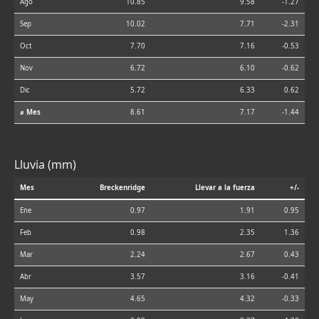
Ago
10.85
9.58
-1.27
Sep
10.02
7.71
-2.31
Oct
7.70
7.16
-0.53
Nov
6.72
6.10
-0.62
Dic
5.72
6.33
0.62
⌀ Mes
8.61
7.17
-1.44
Lluvia (mm)
Mes
Breckenridge
Llevar a la fuerza
+/-
Ene
0.97
1.91
0.95
Feb
0.98
2.35
1.36
Mar
2.24
2.67
0.43
Abr
3.57
3.16
-0.41
May
4.65
4.32
-0.33