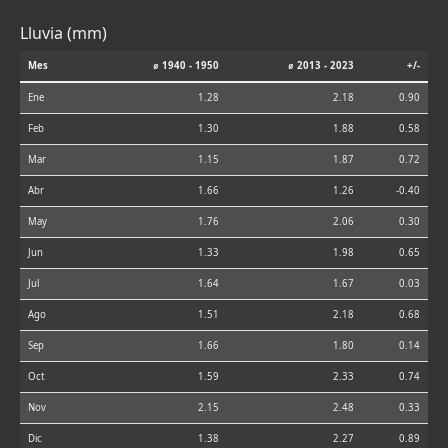
Lluvia (mm)
Mes
⌀ 1940 - 1950
⌀ 2013 - 2023
+/-
Ene
1.28
2.18
0.90
Feb
1.30
1.88
0.58
Mar
1.15
1.87
0.72
Abr
1.66
1.26
-0.40
May
1.76
2.06
0.30
Jun
1.33
1.98
0.65
Jul
1.64
1.67
0.03
Ago
1.51
2.18
0.68
Sep
1.66
1.80
0.14
Oct
1.59
2.33
0.74
Nov
2.15
2.48
0.33
Dic
1.38
2.27
0.89