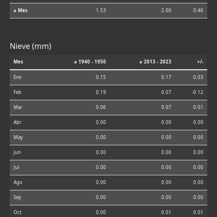
⌀ Mes
1.53
2.00
0.46
Nieve (mm)
Mes
⌀ 1940 - 1950
⌀ 2013 - 2023
+/-
Ene
0.15
0.17
0.03
Feb
0.19
0.07
-0.12
Mar
0.06
0.07
0.01
Abr
0.00
0.00
0.00
May
0.00
0.00
0.00
Jun
0.00
0.00
0.00
Jul
0.00
0.00
0.00
Ago
0.00
0.00
0.00
Sep
0.00
0.00
0.00
Oct
0.00
0.01
0.01