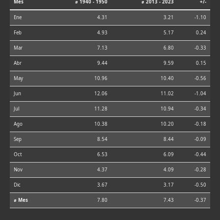
Mes
⌀ 1940 - 1950
⌀ 2013 - 2023
+/-
Ene
4.31
3.21
-1.10
Feb
4.93
5.17
0.24
Mar
7.13
6.80
-0.33
Abr
9.44
9.59
0.15
May
10.96
10.40
-0.56
Jun
12.06
11.02
-1.04
Jul
11.28
10.94
-0.34
Ago
10.38
10.20
-0.18
Sep
8.54
8.44
-0.09
Oct
6.53
6.09
-0.44
Nov
4.37
4.09
-0.28
Dic
3.67
3.17
-0.50
⌀ Mes
7.80
7.43
-0.37