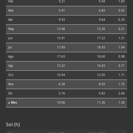
Feb
3.21
5.04
1.83
Mar
5.91
6.83
0.92
Abr
9.93
9.64
-0.29
May
12.98
13.20
0.21
Jun
15.91
17.22
1.31
Jul
17.89
18.93
1.04
Ago
17.63
18.60
0.98
Sep
15.32
16.03
0.71
Oct
10.94
12.65
1.71
Nov
6.28
8.03
1.75
Dic
3.16
5.82
2.66
⌀ Mes
10.06
11.36
1.30
Sol (h)