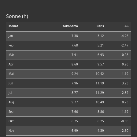
Sonne (h)
Monat
Yokohama
Paris
+/-
Jan
7.38
3.12
-4.26
Feb
7.68
5.21
-2.47
Mär
7.91
6.93
-0.98
Apr
8.60
9.57
0.96
Mai
9.24
10.42
1.19
Jun
7.96
11.19
3.23
Jul
8.77
11.29
2.52
Aug
9.77
10.49
0.73
Sep
7.66
8.86
1.19
Okt
6.75
6.25
-0.50
Nov
6.99
4.39
-2.60