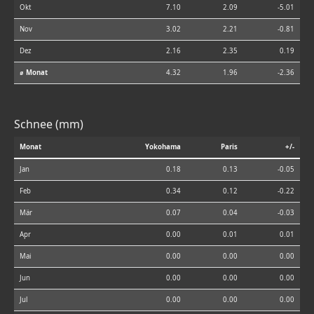
Okt
7.10
2.09
-5.01
Nov
3.02
2.21
-0.81
Dez
2.16
2.35
0.19
⌀ Monat
4.32
1.96
-2.36
Schnee (mm)
Monat
Yokohama
Paris
+/-
Jan
0.18
0.13
-0.05
Feb
0.34
0.12
-0.22
Mär
0.07
0.04
-0.03
Apr
0.00
0.01
0.01
Mai
0.00
0.00
0.00
Jun
0.00
0.00
0.00
Jul
0.00
0.00
0.00