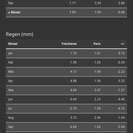
Dez
7.17
3.34
-3.84
⌀ Monat
7.99
7.59
-0.40
Regen (mm)
Monat
Yokohama
Paris
+/-
Jan
1.70
1.81
0.12
Feb
1.99
1.65
-0.34
Mär
4.13
1.90
-2.23
Apr
4.88
1.56
-3.32
Mai
4.04
2.47
-1.57
Jun
6.69
2.23
-4.46
Jul
5.73
1.59
-4.15
Aug
3.75
2.06
-1.69
Sep
6.69
1.65
-5.04