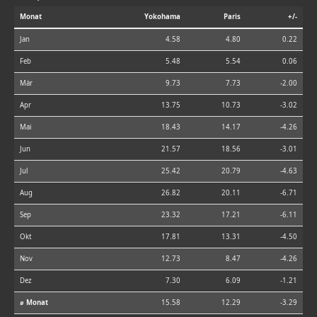
Monat
Yokohama
Paris
+/-
Jan
4.58
4.80
0.22
Feb
5.48
5.54
0.06
Mär
9.73
7.73
-2.00
Apr
13.75
10.73
-3.02
Mai
18.43
14.17
-4.26
Jun
21.57
18.56
-3.01
Jul
25.42
20.79
-4.63
Aug
26.82
20.11
-6.71
Sep
23.32
17.21
-6.11
Okt
17.81
13.31
-4.50
Nov
12.73
8.47
-4.26
Dez
7.30
6.09
-1.21
⌀ Monat
15.58
12.29
-3.29