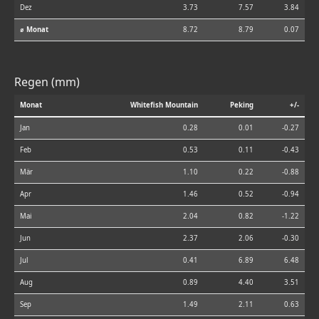
Dez
3.73
7.57
3.84
⌀ Monat
8.72
8.79
0.07
Regen (mm)
Monat
Whitefish Mountain
Peking
+/-
Jan
0.28
0.01
-0.27
Feb
0.53
0.11
-0.43
Mär
1.10
0.22
-0.88
Apr
1.46
0.52
-0.94
Mai
2.04
0.82
-1.22
Jun
2.37
2.06
-0.30
Jul
0.41
6.89
6.48
Aug
0.89
4.40
3.51
Sep
1.49
2.11
0.63