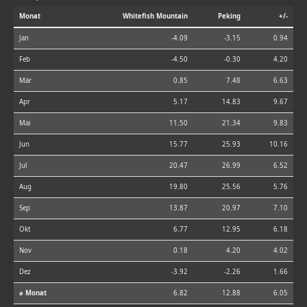
Monat
Whitefish Mountain
Peking
+/-
Jan
-4.09
-3.15
0.94
Feb
-4.50
-0.30
4.20
Mär
0.85
7.48
6.63
Apr
5.17
14.83
9.67
Mai
11.50
21.34
9.83
Jun
15.77
25.93
10.16
Jul
20.47
26.99
6.52
Aug
19.80
25.56
5.76
Sep
13.87
20.97
7.10
Okt
6.77
12.95
6.18
Nov
0.18
4.20
4.02
Dez
-3.92
-2.26
1.66
⌀ Monat
6.82
12.88
6.05