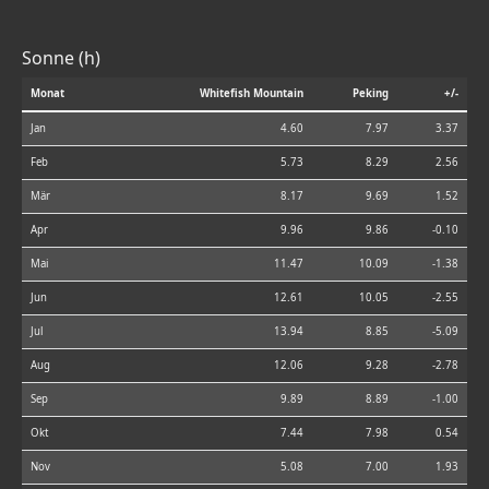
Sonne (h)
Monat
Whitefish Mountain
Peking
+/-
Jan
4.60
7.97
3.37
Feb
5.73
8.29
2.56
Mär
8.17
9.69
1.52
Apr
9.96
9.86
-0.10
Mai
11.47
10.09
-1.38
Jun
12.61
10.05
-2.55
Jul
13.94
8.85
-5.09
Aug
12.06
9.28
-2.78
Sep
9.89
8.89
-1.00
Okt
7.44
7.98
0.54
Nov
5.08
7.00
1.93