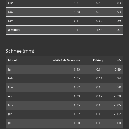
Okt
1.81
0.98
-0.83
Nov
1.28
0.35
-0.93
Dez
0.41
0.02
-0.39
⌀ Monat
1.17
1.54
0.37
Schnee (mm)
Monat
Whitefish Mountain
Peking
+/-
Jan
0.93
0.04
-0.89
Feb
1.05
0.11
-0.94
Mär
0.62
0.03
-0.58
Apr
0.39
0.02
-0.38
Mai
0.05
0.00
-0.05
Jun
0.02
0.00
-0.02
Jul
0.00
0.00
0.00