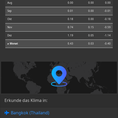
Aug
0.00
0.00
0.00
Sep
0.01
0.00
-0.01
Okt
0.18
0.00
-0.18
Nov
0.74
0.15
-0.59
Dez
1.19
0.05
-1.14
⌀ Monat
0.43
0.03
-0.40
Erkunde das Klima in:
Bangkok (Thailand)