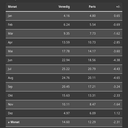
Monat
Venedig
Paris
+/-
Jan
4.16
4.80
0.65
Feb
6.24
5.54
-0.69
Mär
9.35
7.73
-1.62
Apr
13.59
10.73
-2.85
Mai
17.78
14.17
-3.60
Jun
22.94
18.56
-4.38
Jul
25.22
20.79
-4.43
Aug
24.76
20.11
-4.65
Sep
20.45
17.21
-3.24
Okt
15.63
13.31
-2.33
Nov
10.11
8.47
-1.64
Dez
4.97
6.09
1.12
⌀ Monat
14.60
12.29
-2.31