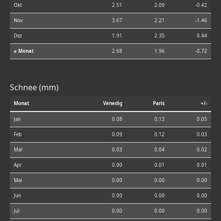
Okt
2.51
2.09
-0.42
Nov
3.67
2.21
-1.46
Dez
1.91
2.35
0.44
⌀ Monat
2.68
1.96
-0.72
Schnee (mm)
Monat
Venedig
Paris
+/-
Jan
0.08
0.13
0.05
Feb
0.09
0.12
0.03
Mär
0.03
0.04
0.02
Apr
0.00
0.01
0.01
Mai
0.00
0.00
0.00
Jun
0.00
0.00
0.00
Jul
0.00
0.00
0.00