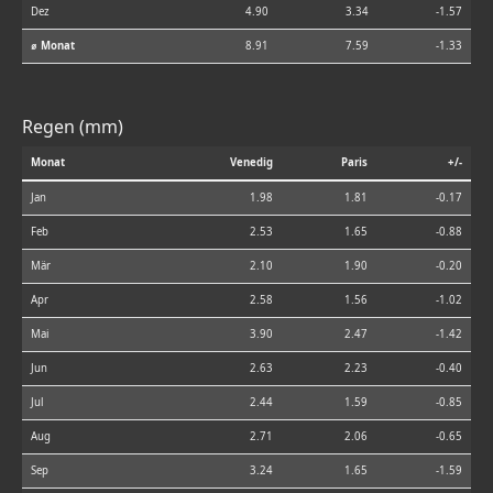
Dez
4.90
3.34
-1.57
⌀ Monat
8.91
7.59
-1.33
Regen (mm)
Monat
Venedig
Paris
+/-
Jan
1.98
1.81
-0.17
Feb
2.53
1.65
-0.88
Mär
2.10
1.90
-0.20
Apr
2.58
1.56
-1.02
Mai
3.90
2.47
-1.42
Jun
2.63
2.23
-0.40
Jul
2.44
1.59
-0.85
Aug
2.71
2.06
-0.65
Sep
3.24
1.65
-1.59