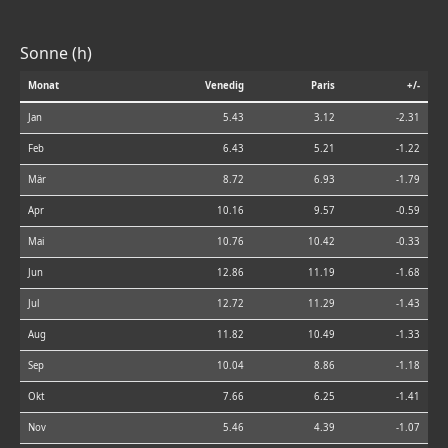
Sonne (h)
Monat
Venedig
Paris
+/-
Jan
5.43
3.12
-2.31
Feb
6.43
5.21
-1.22
Mär
8.72
6.93
-1.79
Apr
10.16
9.57
-0.59
Mai
10.76
10.42
-0.33
Jun
12.86
11.19
-1.68
Jul
12.72
11.29
-1.43
Aug
11.82
10.49
-1.33
Sep
10.04
8.86
-1.18
Okt
7.66
6.25
-1.41
Nov
5.46
4.39
-1.07