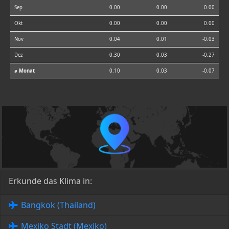
Sep
0.00
0.00
0.00
Okt
0.00
0.00
0.00
Nov
0.04
0.01
-0.03
Dez
0.30
0.03
-0.27
⌀ Monat
0.10
0.03
-0.07
Erkunde das Klima in:
Bangkok (Thailand)
Mexiko Stadt (Mexiko)