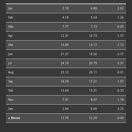
Jan
2.18
4.80
2.62
Feb
4.18
5.54
1.36
Mär
7.77
7.73
-0.05
Apr
12.31
10.73
-1.57
Mai
15.89
14.17
-1.72
Jun
21.27
18.56
-2.71
Jul
24.10
20.79
-3.31
Aug
23.12
20.11
-3.01
Sep
18.78
17.21
-1.57
Okt
13.64
13.31
-0.33
Nov
7.31
8.47
1.16
Dez
2.84
6.09
3.25
⌀ Monat
12.78
12.29
-0.49