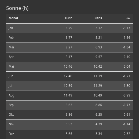
Sonne (h)
Monat
Turin
Paris
+/-
Jan
6.29
3.12
-3.17
Feb
6.77
5.21
-1.56
Mär
8.27
6.93
-1.34
Apr
9.47
9.57
0.10
Mai
10.46
10.42
-0.04
Jun
12.40
11.19
-1.21
Jul
12.59
11.29
-1.30
Aug
11.49
10.49
-0.99
Sep
9.62
8.86
-0.77
Okt
6.86
6.25
-0.61
Nov
5.53
4.39
-1.14
Dez
5.65
3.34
-2.32