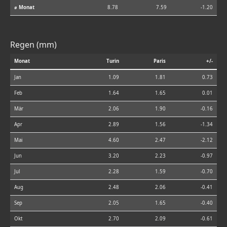
⌀ Monat
8.78
7.59
-1.20
Regen (mm)
Monat
Turin
Paris
+/-
Jan
1.09
1.81
0.73
Feb
1.64
1.65
0.01
Mär
2.06
1.90
-0.16
Apr
2.89
1.56
-1.34
Mai
4.60
2.47
-2.12
Jun
3.20
2.23
-0.97
Jul
2.28
1.59
-0.70
Aug
2.48
2.06
-0.41
Sep
2.05
1.65
-0.40
Okt
2.70
2.09
-0.61