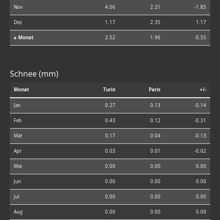
Nov
4.06
2.21
-1.85
Dez
1.17
2.35
1.17
⌀ Monat
2.52
1.96
-0.55
Schnee (mm)
Monat
Turin
Paris
+/-
Jan
0.27
0.13
-0.14
Feb
0.43
0.12
-0.31
Mär
0.17
0.04
-0.13
Apr
0.03
0.01
-0.02
Mai
0.00
0.00
0.00
Jun
0.00
0.00
0.00
Jul
0.00
0.00
0.00
Aug
0.00
0.00
0.00