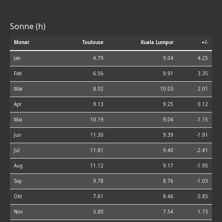
Sonne (h)
Monat
Toulouse
Kuala Lumpur
+/-
Jan
4.79
9.04
4.25
Feb
6.56
9.91
3.35
Mär
8.02
10.03
2.01
Apr
9.13
9.25
0.12
Mai
10.19
9.04
-1.15
Jun
11.30
9.39
-1.91
Jul
11.81
9.40
-2.41
Aug
11.12
9.17
-1.95
Sep
9.78
8.76
-1.03
Okt
7.61
8.46
0.85
Nov
5.80
7.54
1.73