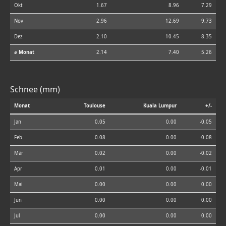
Okt
1.67
8.96
7.29
Nov
2.96
12.69
9.73
Dez
2.10
10.45
8.35
⌀ Monat
2.14
7.40
5.26
Schnee (mm)
Monat
Toulouse
Kuala Lumpur
+/-
Jan
0.05
0.00
-0.05
Feb
0.08
0.00
-0.08
Mär
0.02
0.00
-0.02
Apr
0.01
0.00
-0.01
Mai
0.00
0.00
0.00
Jun
0.00
0.00
0.00
Jul
0.00
0.00
0.00