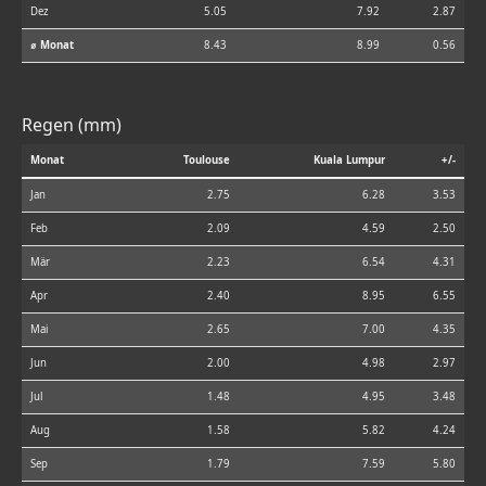
Dez
5.05
7.92
2.87
⌀ Monat
8.43
8.99
0.56
Regen (mm)
Monat
Toulouse
Kuala Lumpur
+/-
Jan
2.75
6.28
3.53
Feb
2.09
4.59
2.50
Mär
2.23
6.54
4.31
Apr
2.40
8.95
6.55
Mai
2.65
7.00
4.35
Jun
2.00
4.98
2.97
Jul
1.48
4.95
3.48
Aug
1.58
5.82
4.24
Sep
1.79
7.59
5.80