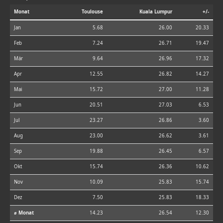
Monat
Toulouse
Kuala Lumpur
+/-
Jan
5.68
26.00
20.33
Feb
7.24
26.71
19.47
Mär
9.64
26.96
17.32
Apr
12.55
26.82
14.27
Mai
15.72
27.00
11.28
Jun
20.51
27.03
6.53
Jul
23.27
26.86
3.60
Aug
23.00
26.62
3.61
Sep
19.88
26.45
6.57
Okt
15.74
26.36
10.62
Nov
10.09
25.83
15.74
Dez
7.50
25.83
18.33
⌀ Monat
14.23
26.54
12.30