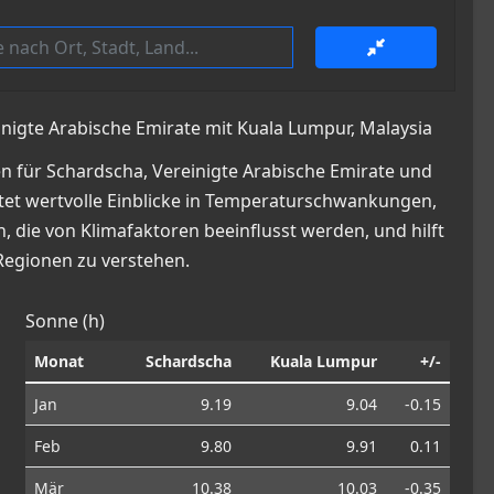
inigte Arabische Emirate mit Kuala Lumpur, Malaysia
n für Schardscha, Vereinigte Arabische Emirate und
ietet wertvolle Einblicke in Temperaturschwankungen,
die von Klimafaktoren beeinflusst werden, und hilft
Regionen zu verstehen.
Sonne (h)
Monat
Schardscha
Kuala Lumpur
+/-
Jan
9.19
9.04
-0.15
Feb
9.80
9.91
0.11
Mär
10.38
10.03
-0.35