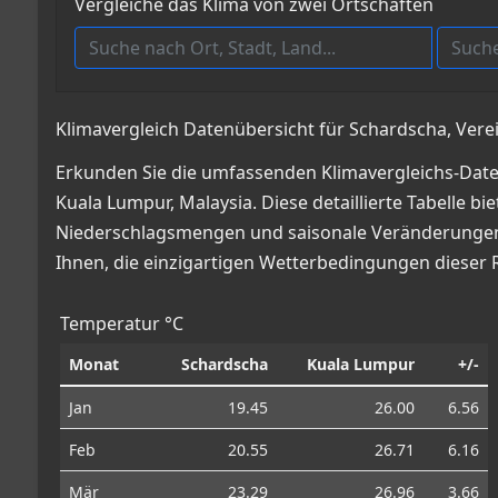
Vergleiche das Klima von zwei Ortschaften
Klimavergleich Datenübersicht für Schardscha, Vere
Erkunden Sie die umfassenden Klimavergleichs-Date
Kuala Lumpur, Malaysia. Diese detaillierte Tabelle b
Niederschlagsmengen und saisonale Veränderungen, 
Ihnen, die einzigartigen Wetterbedingungen dieser 
Temperatur °C
Monat
Schardscha
Kuala Lumpur
+/-
Jan
19.45
26.00
6.56
Feb
20.55
26.71
6.16
Mär
23.29
26.96
3.66