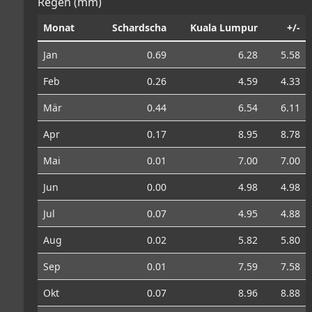
Regen (mm)
Monat
Schardscha
Kuala Lumpur
+/-
Jan
0.69
6.28
5.58
Feb
0.26
4.59
4.33
Mär
0.44
6.54
6.11
Apr
0.17
8.95
8.78
Mai
0.01
7.00
7.00
Jun
0.00
4.98
4.98
Jul
0.07
4.95
4.88
Aug
0.02
5.82
5.80
Sep
0.01
7.59
7.58
Okt
0.07
8.96
8.88