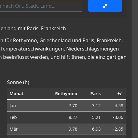
enland mit Paris, Frankreich
n für Rethymno, Griechenland und Paris, Frankreich.
cke in Temperaturschwankungen, Niederschlagsmengen
beeinflusst werden, und hilft Ihnen, die einzigartigen
Sonne (h)
Monat
Rethymno
Paris
+/-
Jan
7.70
3.12
-4.58
Feb
8.27
5.21
-3.06
Mär
9.78
6.93
-2.85