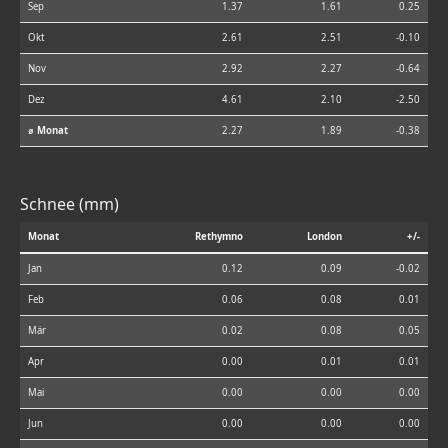
Sep
1.37
1.61
0.25
Okt
2.61
2.51
-0.10
Nov
2.92
2.27
-0.64
Dez
4.61
2.10
-2.50
⌀ Monat
2.27
1.89
-0.38
Schnee (mm)
Monat
Rethymno
London
+/-
Jan
0.12
0.09
-0.02
Feb
0.06
0.08
0.01
Mär
0.02
0.08
0.05
Apr
0.00
0.01
0.01
Mai
0.00
0.00
0.00
Jun
0.00
0.00
0.00