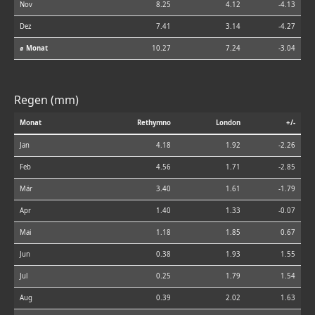
Nov
8.25
4.12
-4.13
Dez
7.41
3.14
-4.27
⌀ Monat
10.27
7.24
-3.04
Regen (mm)
Monat
Rethymno
London
+/-
Jan
4.18
1.92
-2.26
Feb
4.56
1.71
-2.85
Mär
3.40
1.61
-1.79
Apr
1.40
1.33
-0.07
Mai
1.18
1.85
0.67
Jun
0.38
1.93
1.55
Jul
0.25
1.79
1.54
Aug
0.39
2.02
1.63