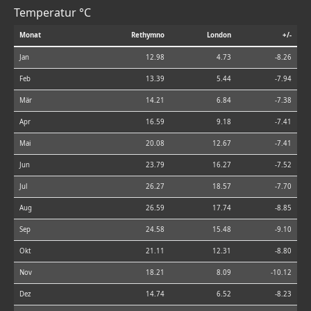
Temperatur °C
Monat
Rethymno
London
+/-
Jan
12.98
4.73
-8.26
Feb
13.39
5.44
-7.94
Mär
14.21
6.84
-7.38
Apr
16.59
9.18
-7.41
Mai
20.08
12.67
-7.41
Jun
23.79
16.27
-7.52
Jul
26.27
18.57
-7.70
Aug
26.59
17.74
-8.85
Sep
24.58
15.48
-9.10
Okt
21.11
12.31
-8.80
Nov
18.21
8.09
-10.12
Dez
14.74
6.52
-8.23