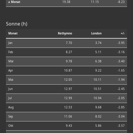
⌀ Monat
19.38
11.15
-8.23
Sonne (h)
Monat
Rethymno
London
+/-
Jan
7.70
3.74
-3.95
Feb
8.27
5.11
-3.16
Mär
9.78
6.38
-3.40
Apr
10.87
9.22
-1.65
Mai
12.05
10.11
-1.94
Jun
12.97
10.51
-2.45
Jul
12.99
10.94
-2.05
Aug
12.53
9.68
-2.85
Sep
11.06
8.02
-3.04
Okt
9.43
5.86
-3.57