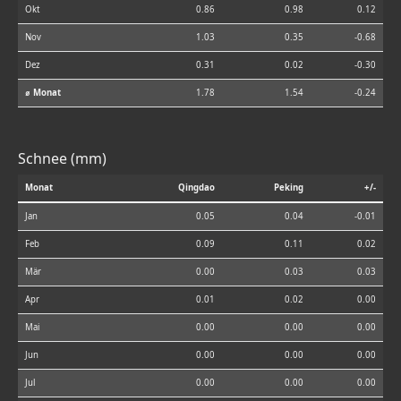
Okt
0.86
0.98
0.12
Nov
1.03
0.35
-0.68
Dez
0.31
0.02
-0.30
⌀ Monat
1.78
1.54
-0.24
Schnee (mm)
Monat
Qingdao
Peking
+/-
Jan
0.05
0.04
-0.01
Feb
0.09
0.11
0.02
Mär
0.00
0.03
0.03
Apr
0.01
0.02
0.00
Mai
0.00
0.00
0.00
Jun
0.00
0.00
0.00
Jul
0.00
0.00
0.00