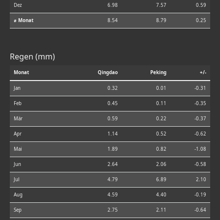
Dez
6.98
7.57
0.59
⌀ Monat
8.54
8.79
0.25
Regen (mm)
Monat
Qingdao
Peking
+/-
Jan
0.32
0.01
-0.31
Feb
0.45
0.11
-0.35
Mär
0.59
0.22
-0.37
Apr
1.14
0.52
-0.62
Mai
1.89
0.82
-1.08
Jun
2.64
2.06
-0.58
Jul
4.79
6.89
2.10
Aug
4.59
4.40
-0.19
Sep
2.75
2.11
-0.64