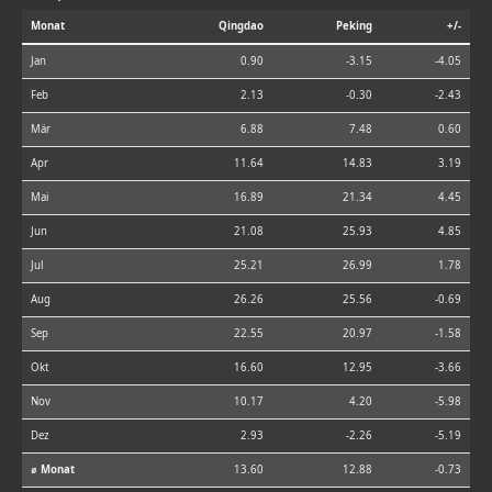
Monat
Qingdao
Peking
+/-
Jan
0.90
-3.15
-4.05
Feb
2.13
-0.30
-2.43
Mär
6.88
7.48
0.60
Apr
11.64
14.83
3.19
Mai
16.89
21.34
4.45
Jun
21.08
25.93
4.85
Jul
25.21
26.99
1.78
Aug
26.26
25.56
-0.69
Sep
22.55
20.97
-1.58
Okt
16.60
12.95
-3.66
Nov
10.17
4.20
-5.98
Dez
2.93
-2.26
-5.19
⌀ Monat
13.60
12.88
-0.73