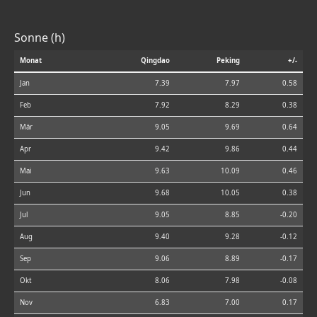
Sonne (h)
Monat
Qingdao
Peking
+/-
Jan
7.39
7.97
0.58
Feb
7.92
8.29
0.38
Mär
9.05
9.69
0.64
Apr
9.42
9.86
0.44
Mai
9.63
10.09
0.46
Jun
9.68
10.05
0.38
Jul
9.05
8.85
-0.20
Aug
9.40
9.28
-0.12
Sep
9.06
8.89
-0.17
Okt
8.06
7.98
-0.08
Nov
6.83
7.00
0.17