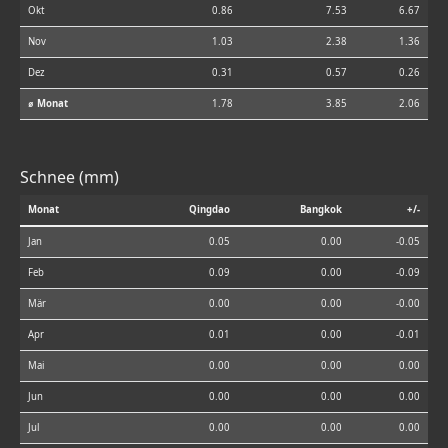
Okt
0.86
7.53
6.67
Nov
1.03
2.38
1.36
Dez
0.31
0.57
0.26
⌀ Monat
1.78
3.85
2.06
Schnee (mm)
Monat
Qingdao
Bangkok
+/-
Jan
0.05
0.00
-0.05
Feb
0.09
0.00
-0.09
Mär
0.00
0.00
-0.00
Apr
0.01
0.00
-0.01
Mai
0.00
0.00
0.00
Jun
0.00
0.00
0.00
Jul
0.00
0.00
0.00