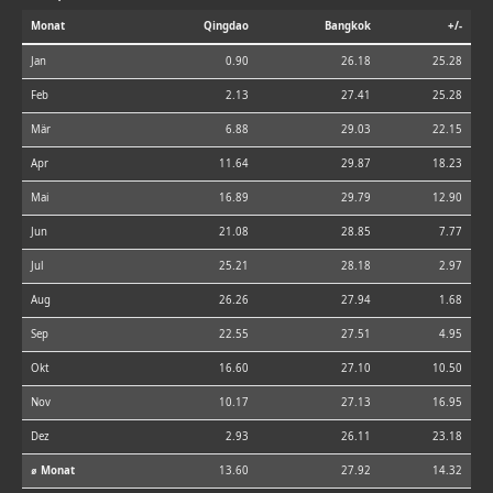
Monat
Qingdao
Bangkok
+/-
Jan
0.90
26.18
25.28
Feb
2.13
27.41
25.28
Mär
6.88
29.03
22.15
Apr
11.64
29.87
18.23
Mai
16.89
29.79
12.90
Jun
21.08
28.85
7.77
Jul
25.21
28.18
2.97
Aug
26.26
27.94
1.68
Sep
22.55
27.51
4.95
Okt
16.60
27.10
10.50
Nov
10.17
27.13
16.95
Dez
2.93
26.11
23.18
⌀ Monat
13.60
27.92
14.32