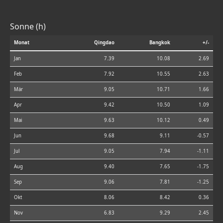
Sonne (h)
Monat
Qingdao
Bangkok
+/-
Jan
7.39
10.08
2.69
Feb
7.92
10.55
2.63
Mär
9.05
10.71
1.66
Apr
9.42
10.50
1.09
Mai
9.63
10.12
0.49
Jun
9.68
9.11
-0.57
Jul
9.05
7.94
-1.11
Aug
9.40
7.65
-1.75
Sep
9.06
7.81
-1.25
Okt
8.06
8.42
0.36
Nov
6.83
9.29
2.45