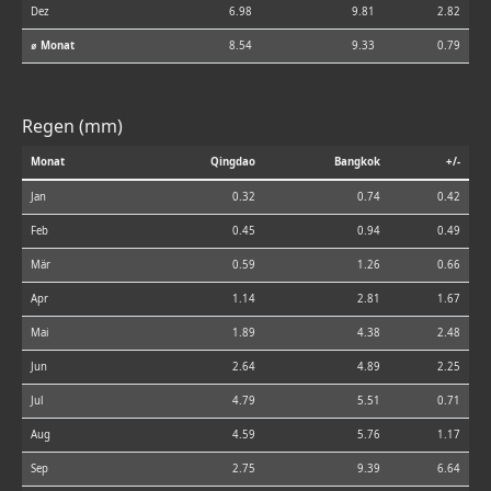
Dez
6.98
9.81
2.82
⌀ Monat
8.54
9.33
0.79
Regen (mm)
Monat
Qingdao
Bangkok
+/-
Jan
0.32
0.74
0.42
Feb
0.45
0.94
0.49
Mär
0.59
1.26
0.66
Apr
1.14
2.81
1.67
Mai
1.89
4.38
2.48
Jun
2.64
4.89
2.25
Jul
4.79
5.51
0.71
Aug
4.59
5.76
1.17
Sep
2.75
9.39
6.64