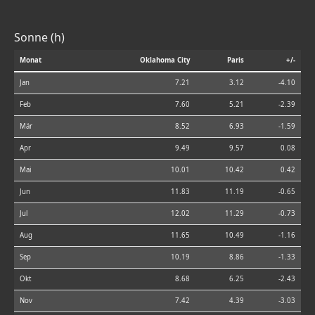
Sonne (h)
Monat
Oklahoma City
Paris
+/-
Jan
7.21
3.12
-4.10
Feb
7.60
5.21
-2.39
Mär
8.52
6.93
-1.59
Apr
9.49
9.57
0.08
Mai
10.01
10.42
0.42
Jun
11.83
11.19
-0.65
Jul
12.02
11.29
-0.73
Aug
11.65
10.49
-1.16
Sep
10.19
8.86
-1.33
Okt
8.68
6.25
-2.43
Nov
7.42
4.39
-3.03