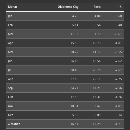
Monat
Oklahoma City
Paris
+/-
Jan
4.20
4.80
0.60
Feb
5.14
5.54
0.40
Mär
11.33
7.73
-3.61
Apr
15.55
10.73
-4.81
Mai
20.72
14.17
-6.55
Jun
26.18
18.56
-7.62
Jul
28.46
20.79
-7.67
Aug
27.86
20.11
-7.75
Sep
24.77
17.21
-7.56
Okt
17.56
13.31
-4.26
Nov
10.34
8.47
-1.87
Dez
5.95
6.09
0.14
⌀ Monat
16.51
12.29
-4.21