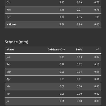
Okt
2.85
2.09
-0.76
Nov
1.46
2.21
0.75
Dez
1.26
2.35
1.08
⌀ Monat
2.36
1.96
-0.40
Schnee (mm)
Monat
Oklahoma City
Paris
+/-
Jan
0.11
0.13
0.02
Feb
0.28
0.12
-0.16
Mär
0.03
0.04
0.01
Apr
0.01
0.01
0.01
Mai
0.00
0.00
0.00
Jun
0.00
0.00
0.00
Jul
0.00
0.00
0.00