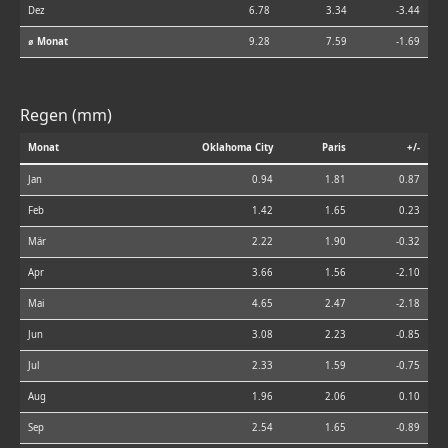
Dez
6.78
3.34
-3.44
⌀ Monat
9.28
7.59
-1.69
Regen (mm)
Monat
Oklahoma City
Paris
+/-
Jan
0.94
1.81
0.87
Feb
1.42
1.65
0.23
Mär
2.22
1.90
-0.32
Apr
3.66
1.56
-2.10
Mai
4.65
2.47
-2.18
Jun
3.08
2.23
-0.85
Jul
2.33
1.59
-0.75
Aug
1.96
2.06
0.10
Sep
2.54
1.65
-0.89