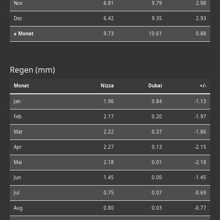
Nov
6.81
9.79
2.98
Dez
6.42
9.35
2.93
⌀ Monat
9.73
10.61
0.88
Regen (mm)
Monat
Nizza
Dubai
+/-
Jan
1.96
0.84
-1.13
Feb
2.17
0.20
-1.97
Mär
2.22
0.37
-1.86
Apr
2.27
0.13
-2.15
Mai
2.18
0.01
-2.18
Jun
1.45
0.00
-1.45
Jul
0.75
0.07
-0.69
Aug
0.80
0.03
-0.77