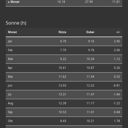
⌀ Monat
16.18
27.99
11.81
Sonne (h)
Monat
Nizza
Dubai
+/-
Jan
6.70
9.16
2.45
Feb
7.70
9.76
2.06
Mär
9.22
10.34
1.12
Apr
10.61
10.87
0.26
Mai
11.62
11.94
0.32
Jun
13.03
12.22
-0.81
Jul
13.31
11.47
-1.84
Aug
12.39
11.17
-1.22
Sep
10.53
11.01
0.48
Okt
8.43
10.21
1.78