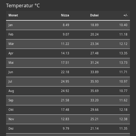
Temperatur °C
Monat
Nizza
Dubai
+/-
Jan
8.49
18.89
10.40
Feb
9.07
20.24
11.18
Mär
11.22
23.34
12.12
Apr
14.13
27.48
13.35
Mai
17.51
31.24
13.73
Jun
22.18
33.89
11.71
Jul
24.95
35.93
10.97
Aug
24.92
35.69
10.77
Sep
21.58
33.20
11.62
Okt
17.48
29.66
12.18
Nov
12.83
25.21
12.38
Dez
9.79
21.14
11.35