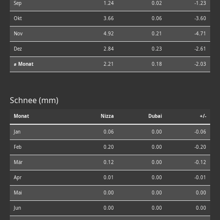
Sep
1.24
0.02
-1.23
Okt
3.66
0.06
-3.60
Nov
4.92
0.21
-4.71
Dez
2.84
0.23
-2.61
⌀ Monat
2.21
0.18
-2.03
Schnee (mm)
Monat
Nizza
Dubai
+/-
Jan
0.06
0.00
-0.06
Feb
0.20
0.00
-0.20
Mär
0.12
0.00
-0.12
Apr
0.01
0.00
-0.01
Mai
0.00
0.00
0.00
Jun
0.00
0.00
0.00