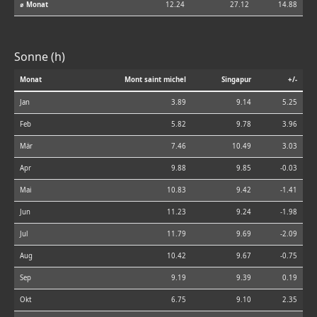
⌀ Monat
12.24
27.12
14.88
Sonne (h)
Monat
Mont saint michel
Singapur
+/-
Jan
3.89
9.14
5.25
Feb
5.82
9.78
3.96
Mär
7.46
10.49
3.03
Apr
9.88
9.85
-0.03
Mai
10.83
9.42
-1.41
Jun
11.23
9.24
-1.98
Jul
11.79
9.69
-2.09
Aug
10.42
9.67
-0.75
Sep
9.19
9.39
0.19
Okt
6.75
9.10
2.35