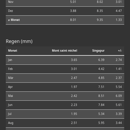
Nov
5.01
8.02
3.01
Dez
3.88
8.35
4.47
⌀ Monat
8.01
9.35
1.33
Regen (mm)
Monat
Mont saint michel
Singapur
+/-
Jan
3.65
6.39
2.74
Feb
3.01
4.42
1.41
Mär
2.47
4.85
2.37
Apr
1.97
7.51
5.54
Mai
2.42
8.51
6.09
Jun
2.23
7.84
5.61
Jul
1.95
5.34
3.39
Aug
2.51
5.95
3.44