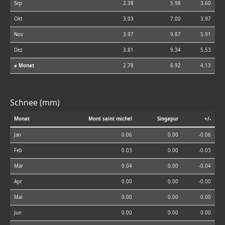
Sep
2.38
5.98
3.60
Okt
3.03
7.00
3.97
Nov
3.97
9.87
5.91
Dez
3.81
9.34
5.53
⌀ Monat
2.78
6.92
4.13
Schnee (mm)
Monat
Mont saint michel
Singapur
+/-
Jan
0.06
0.00
-0.06
Feb
0.03
0.00
-0.03
Mär
0.04
0.00
-0.04
Apr
0.00
0.00
-0.00
Mai
0.00
0.00
0.00
Jun
0.00
0.00
0.00