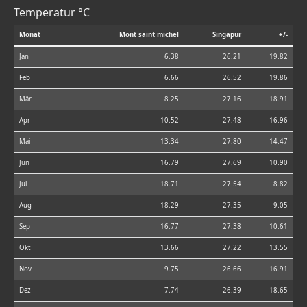
Temperatur °C
Monat
Mont saint michel
Singapur
+/-
Jan
6.38
26.21
19.82
Feb
6.66
26.52
19.86
Mär
8.25
27.16
18.91
Apr
10.52
27.48
16.96
Mai
13.34
27.80
14.47
Jun
16.79
27.69
10.90
Jul
18.71
27.54
8.82
Aug
18.29
27.35
9.05
Sep
16.77
27.38
10.61
Okt
13.66
27.22
13.55
Nov
9.75
26.66
16.91
Dez
7.74
26.39
18.65