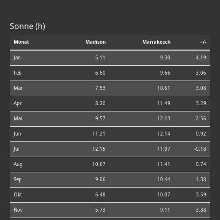
Sonne (h)
Monat
Madison
Marrakesch
+/-
Jan
5.11
9.30
4.19
Feb
6.60
9.66
3.06
Mär
7.53
10.61
3.08
Apr
8.20
11.49
3.29
Mai
9.57
12.13
2.56
Jun
11.21
12.14
0.92
Jul
12.15
11.97
-0.18
Aug
10.67
11.41
0.74
Sep
9.06
10.44
1.38
Okt
6.48
10.07
3.59
Nov
5.73
9.11
3.38