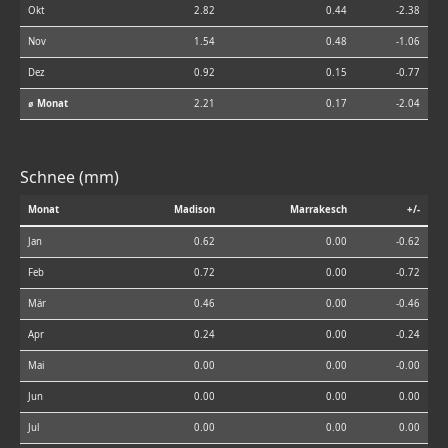
Okt
2.82
0.44
-2.38
Nov
1.54
0.48
-1.06
Dez
0.92
0.15
-0.77
⌀ Monat
2.21
0.17
-2.04
Schnee (mm)
Monat
Madison
Marrakesch
+/-
Jan
0.62
0.00
-0.62
Feb
0.72
0.00
-0.72
Mär
0.46
0.00
-0.46
Apr
0.24
0.00
-0.24
Mai
0.00
0.00
-0.00
Jun
0.00
0.00
0.00
Jul
0.00
0.00
0.00