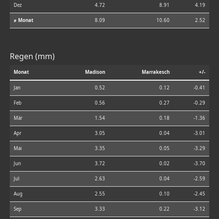
Dez
4.72
8.91
4.19
⌀ Monat
8.09
10.60
2.52
Regen (mm)
Monat
Madison
Marrakesch
+/-
Jan
0.52
0.12
-0.41
Feb
0.56
0.27
-0.29
Mär
1.54
0.18
-1.36
Apr
3.05
0.04
-3.01
Mai
3.35
0.05
-3.29
Jun
3.72
0.02
-3.70
Jul
2.63
0.04
-2.59
Aug
2.55
0.10
-2.45
Sep
3.33
0.22
-3.12