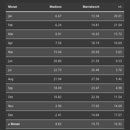
Monat
Madison
Marrakesch
+/-
Jan
-6.67
13.34
20.01
Feb
-6.24
14.81
21.04
Mär
0.91
16.63
15.73
Apr
7.50
18.19
10.69
Mai
15.04
20.69
5.65
Jun
20.80
21.33
0.53
Jul
22.73
26.48
3.76
Aug
21.94
27.36
5.42
Sep
18.49
23.47
4.98
Okt
10.82
22.36
11.54
Nov
2.96
17.65
14.69
Dez
-2.41
14.66
17.07
⌀ Monat
8.82
19.75
10.92