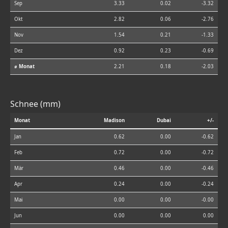
Sep
3.33
0.02
-3.32
Okt
2.82
0.06
-2.76
Nov
1.54
0.21
-1.33
Dez
0.92
0.23
-0.69
⌀ Monat
2.21
0.18
-2.03
Schnee (mm)
Monat
Madison
Dubai
+/-
Jan
0.62
0.00
-0.62
Feb
0.72
0.00
-0.72
Mär
0.46
0.00
-0.46
Apr
0.24
0.00
-0.24
Mai
0.00
0.00
-0.00
Jun
0.00
0.00
0.00