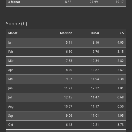
⌀ Monat
8.82
27.99
19.17
Sonne (h)
Monat
Madison
Dubai
+/-
Jan
5.11
9.16
4.05
Feb
6.60
9.76
3.15
Mär
7.53
10.34
2.82
Apr
8.20
10.87
2.67
Mai
9.57
11.94
2.38
Jun
11.21
12.22
1.01
Jul
12.15
11.47
-0.68
Aug
10.67
11.17
0.50
Sep
9.06
11.01
1.95
Okt
6.48
10.21
3.73