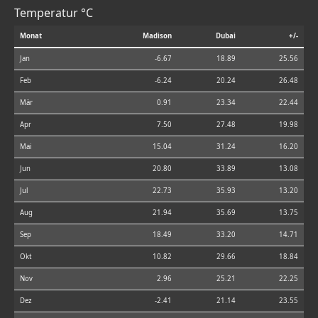
Temperatur °C
Monat
Madison
Dubai
+/-
Jan
-6.67
18.89
25.56
Feb
-6.24
20.24
26.48
Mär
0.91
23.34
22.44
Apr
7.50
27.48
19.98
Mai
15.04
31.24
16.20
Jun
20.80
33.89
13.08
Jul
22.73
35.93
13.20
Aug
21.94
35.69
13.75
Sep
18.49
33.20
14.71
Okt
10.82
29.66
18.84
Nov
2.96
25.21
22.25
Dez
-2.41
21.14
23.55