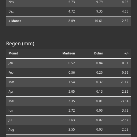
Nov
5.73
9.79
4.05
Dez
4.72
9.35
4.63
⌀ Monat
8.09
10.61
2.52
Regen (mm)
Monat
Madison
Dubai
+/-
Jan
0.52
0.84
0.31
Feb
0.56
0.20
-0.36
Mär
1.54
0.37
-1.17
Apr
3.05
0.13
-2.92
Mai
3.35
0.01
-3.34
Jun
3.72
0.00
-3.72
Jul
2.63
0.07
-2.57
Aug
2.55
0.03
-2.52