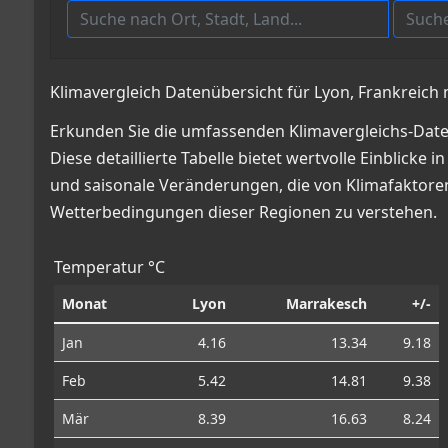
Klimavergleich Datenübersicht für Lyon, Frankreic
Erkunden Sie die umfassenden Klimavergleichs-Date
Diese detaillierte Tabelle bietet wertvolle Einbli
und saisonale Veränderungen, die von Klimafaktoren 
Wetterbedingungen dieser Regionen zu verstehen.
Temperatur °C
Monat
Lyon
Marrakesch
+/-
Jan
4.16
13.34
9.18
Feb
5.42
14.81
9.38
Mär
8.39
16.63
8.24