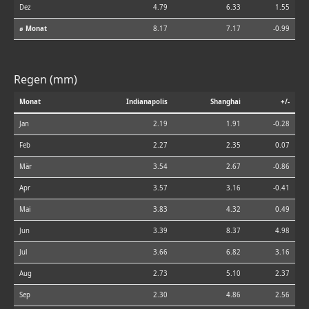
Dez
4.79
6.33
1.55
⌀ Monat
8.17
7.17
-0.99
Regen (mm)
Monat
Indianapolis
Shanghai
+/-
Jan
2.19
1.91
-0.28
Feb
2.27
2.35
0.07
Mär
3.54
2.67
-0.86
Apr
3.57
3.16
-0.41
Mai
3.83
4.32
0.49
Jun
3.39
8.37
4.98
Jul
3.66
6.82
3.16
Aug
2.73
5.10
2.37
Sep
2.30
4.86
2.56