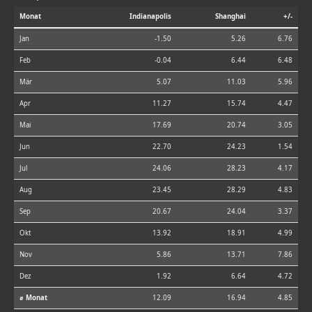
Monat
Indianapolis
Shanghai
+/-
Jan
-1.50
5.26
6.76
Feb
-0.04
6.44
6.48
Mär
5.07
11.03
5.96
Apr
11.27
15.74
4.47
Mai
17.69
20.74
3.05
Jun
22.70
24.23
1.54
Jul
24.06
28.23
4.17
Aug
23.45
28.29
4.83
Sep
20.67
24.04
3.37
Okt
13.92
18.91
4.99
Nov
5.86
13.71
7.86
Dez
1.92
6.64
4.72
⌀ Monat
12.09
16.94
4.85