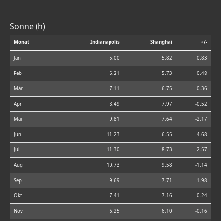
Sonne (h)
Monat
Indianapolis
Shanghai
+/-
Jan
5.00
5.82
0.83
Feb
6.21
5.73
-0.48
Mär
7.11
6.75
-0.36
Apr
8.49
7.97
-0.52
Mai
9.81
7.64
-2.17
Jun
11.23
6.55
-4.68
Jul
11.30
8.73
-2.57
Aug
10.73
9.58
-1.14
Sep
9.69
7.71
-1.98
Okt
7.41
7.16
-0.24
Nov
6.25
6.10
-0.16