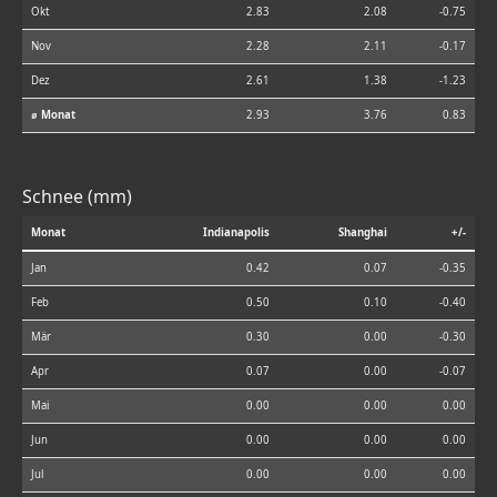
Okt
2.83
2.08
-0.75
Nov
2.28
2.11
-0.17
Dez
2.61
1.38
-1.23
⌀ Monat
2.93
3.76
0.83
Schnee (mm)
Monat
Indianapolis
Shanghai
+/-
Jan
0.42
0.07
-0.35
Feb
0.50
0.10
-0.40
Mär
0.30
0.00
-0.30
Apr
0.07
0.00
-0.07
Mai
0.00
0.00
0.00
Jun
0.00
0.00
0.00
Jul
0.00
0.00
0.00