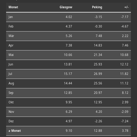
Monat
Glasgow
Peking
+/-
Jan
4.02
-3.15
-7.17
Feb
4.37
-0.30
-4.67
Mär
5.26
7.48
2.22
Apr
7.38
14.83
7.46
Mai
10.66
21.34
10.68
Jun
13.81
25.93
12.12
Jul
15.17
26.99
11.82
Aug
14.44
25.56
11.12
Sep
12.85
20.97
8.12
Okt
9.95
12.95
2.99
Nov
6.29
4.20
-2.09
Dez
4.97
-2.26
-7.24
⌀ Monat
9.10
12.88
3.78