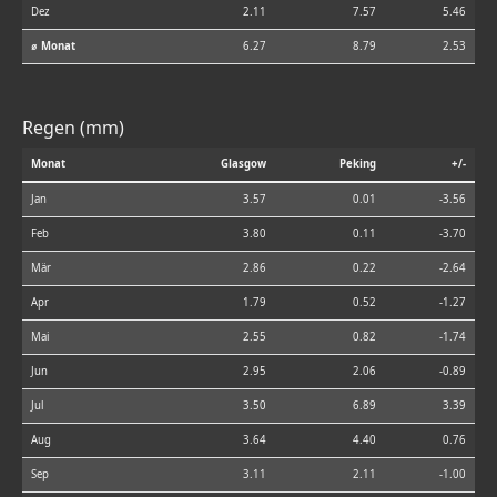
Dez
2.11
7.57
5.46
⌀ Monat
6.27
8.79
2.53
Regen (mm)
Monat
Glasgow
Peking
+/-
Jan
3.57
0.01
-3.56
Feb
3.80
0.11
-3.70
Mär
2.86
0.22
-2.64
Apr
1.79
0.52
-1.27
Mai
2.55
0.82
-1.74
Jun
2.95
2.06
-0.89
Jul
3.50
6.89
3.39
Aug
3.64
4.40
0.76
Sep
3.11
2.11
-1.00