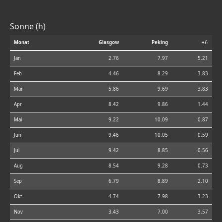
Sonne (h)
Monat
Glasgow
Peking
+/-
Jan
2.76
7.97
5.21
Feb
4.46
8.29
3.83
Mär
5.86
9.69
3.83
Apr
8.42
9.86
1.44
Mai
9.22
10.09
0.87
Jun
9.46
10.05
0.59
Jul
9.42
8.85
-0.56
Aug
8.54
9.28
0.73
Sep
6.79
8.89
2.10
Okt
4.74
7.98
3.23
Nov
3.43
7.00
3.57