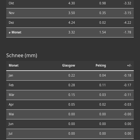
Okt
4.30
0.98
-3.32
Nov
3.50
0.35
-3.15
Dez
4.24
0.02
-4.22
⌀ Monat
3.32
1.54
-1.78
Schnee (mm)
Monat
Glasgow
Peking
+/-
Jan
0.22
0.04
-0.18
Feb
0.28
0.11
-0.17
Mär
0.15
0.03
-0.11
Apr
0.05
0.02
-0.03
Mai
0.00
0.00
-0.00
Jun
0.00
0.00
0.00
Jul
0.00
0.00
0.00