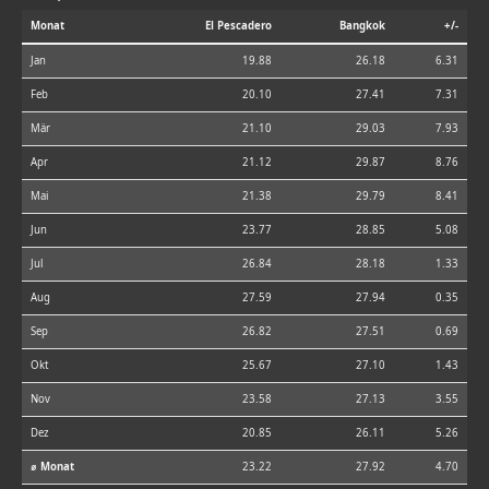
Monat
El Pescadero
Bangkok
+/-
Jan
19.88
26.18
6.31
Feb
20.10
27.41
7.31
Mär
21.10
29.03
7.93
Apr
21.12
29.87
8.76
Mai
21.38
29.79
8.41
Jun
23.77
28.85
5.08
Jul
26.84
28.18
1.33
Aug
27.59
27.94
0.35
Sep
26.82
27.51
0.69
Okt
25.67
27.10
1.43
Nov
23.58
27.13
3.55
Dez
20.85
26.11
5.26
⌀ Monat
23.22
27.92
4.70