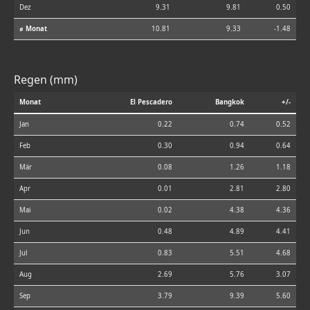
Dez
9.31
9.81
0.50
⌀ Monat
10.81
9.33
-1.48
Regen (mm)
Monat
El Pescadero
Bangkok
+/-
Jan
0.22
0.74
0.52
Feb
0.30
0.94
0.64
Mär
0.08
1.26
1.18
Apr
0.01
2.81
2.80
Mai
0.02
4.38
4.36
Jun
0.48
4.89
4.41
Jul
0.83
5.51
4.68
Aug
2.69
5.76
3.07
Sep
3.79
9.39
5.60