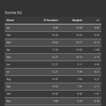
Sonne (h)
Monat
El Pescadero
Bangkok
+/-
Jan
9.49
10.08
0.60
Feb
10.20
10.55
0.35
Mär
10.82
10.71
-0.12
Apr
11.59
10.50
-1.08
Mai
12.27
10.12
-2.15
Jun
12.37
9.11
-3.26
Jul
12.21
7.94
-4.27
Aug
10.92
7.65
-3.27
Sep
10.52
7.81
-2.71
Okt
10.32
8.42
-1.91
Nov
9.68
9.29
-0.39