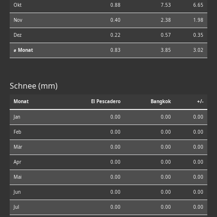
Okt
0.88
7.53
6.65
Nov
0.40
2.38
1.98
Dez
0.22
0.57
0.35
⌀ Monat
0.83
3.85
3.02
Schnee (mm)
Monat
El Pescadero
Bangkok
+/-
Jan
0.00
0.00
0.00
Feb
0.00
0.00
0.00
Mär
0.00
0.00
0.00
Apr
0.00
0.00
0.00
Mai
0.00
0.00
0.00
Jun
0.00
0.00
0.00
Jul
0.00
0.00
0.00