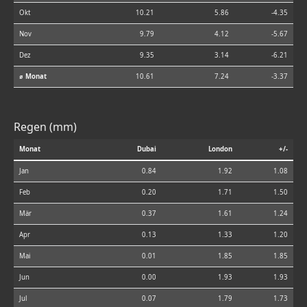
Okt
10.21
5.86
-4.35
Nov
9.79
4.12
-5.67
Dez
9.35
3.14
-6.21
⌀ Monat
10.61
7.24
-3.37
Regen (mm)
Monat
Dubai
London
+/-
Jan
0.84
1.92
1.08
Feb
0.20
1.71
1.50
Mär
0.37
1.61
1.24
Apr
0.13
1.33
1.20
Mai
0.01
1.85
1.85
Jun
0.00
1.93
1.93
Jul
0.07
1.79
1.73