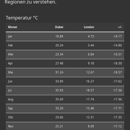
Regionen zu verstehen.
Temperatur °C
Monat
Dubai
London
+/-
Jan
18.89
4.73
-14.17
Feb
20.24
5.44
-14.80
Mär
23.34
6.84
-16.51
Apr
27.48
9.18
-18.30
Mai
31.24
12.67
-18.57
Jun
33.89
16.27
-17.62
Jul
35.93
18.57
-17.36
Aug
35.69
17.74
-17.96
Sep
33.20
15.48
-17.71
Okt
29.66
12.31
-17.35
Nov
25.21
8.09
-17.12