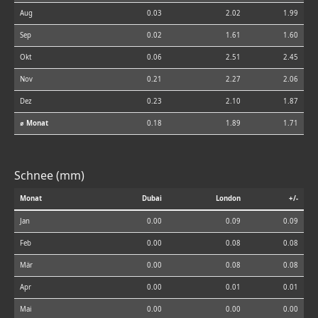
Aug
0.03
2.02
1.99
Sep
0.02
1.61
1.60
Okt
0.06
2.51
2.45
Nov
0.21
2.27
2.06
Dez
0.23
2.10
1.87
⌀ Monat
0.18
1.89
1.71
Schnee (mm)
Monat
Dubai
London
+/-
Jan
0.00
0.09
0.09
Feb
0.00
0.08
0.08
Mär
0.00
0.08
0.08
Apr
0.00
0.01
0.01
Mai
0.00
0.00
0.00