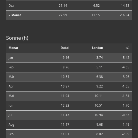
Dez
21.14
6.52
-14.63
⌀ Monat
27.99
11.15
-16.84
Sonne (h)
Monat
Dubai
London
+/-
Jan
9.16
3.74
-5.42
Feb
9.76
5.11
-4.65
Mär
10.34
6.38
-3.96
Apr
10.87
9.22
-1.65
Mai
11.94
10.11
-1.84
Jun
12.22
10.51
-1.70
Jul
11.47
10.94
-0.53
Aug
11.17
9.68
-1.49
Sep
11.01
8.02
-2.99