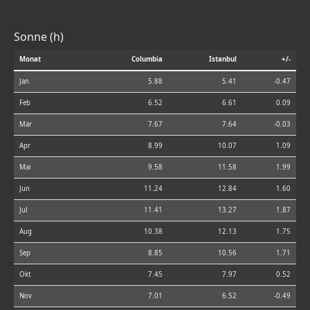
Sonne (h)
Monat
Columbia
Istanbul
+/-
Jan
5.88
5.41
-0.47
Feb
6.52
6.61
0.09
Mär
7.67
7.64
-0.03
Apr
8.99
10.07
1.09
Mai
9.58
11.58
1.99
Jun
11.24
12.84
1.60
Jul
11.41
13.27
1.87
Aug
10.38
12.13
1.75
Sep
8.85
10.56
1.71
Okt
7.45
7.97
0.52
Nov
7.01
6.52
-0.49