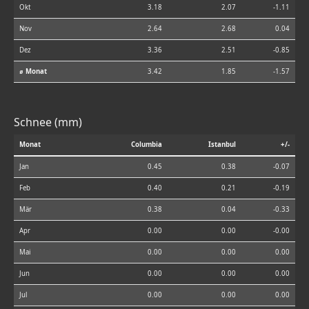
Okt
3.18
2.07
-1.11
Nov
2.64
2.68
0.04
Dez
3.36
2.51
-0.85
⌀ Monat
3.42
1.85
-1.57
Schnee (mm)
Monat
Columbia
Istanbul
+/-
Jan
0.45
0.38
-0.07
Feb
0.40
0.21
-0.19
Mär
0.38
0.04
-0.33
Apr
0.00
0.00
-0.00
Mai
0.00
0.00
0.00
Jun
0.00
0.00
0.00
Jul
0.00
0.00
0.00