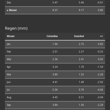
Dez
5.47
5.46
-0.01
⌀ Monat
8.37
9.17
0.80
Regen (mm)
Monat
Columbia
Istanbul
+/-
Jan
1.90
2.75
0.85
Feb
2.51
2.27
-0.25
Mär
2.36
2.41
0.05
Apr
3.24
1.70
-1.54
Mai
3.80
1.52
-2.28
Jun
4.41
1.49
-2.92
Jul
5.36
0.70
-4.66
Aug
4.45
0.51
-3.94
Sep
3.84
1.56
-2.29