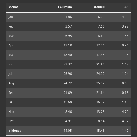
Monat
Columbia
Istanbul
+/-
Jan
1.86
6.76
4.90
Feb
3.57
7.56
3.98
Mär
6.95
8.80
1.86
Apr
13.18
12.24
-0.94
Mai
18.40
17.35
-1.05
Jun
23.32
21.86
-1.47
Jul
25.96
24.72
-1.24
Aug
24.72
25.37
0.65
Sep
21.69
21.84
0.15
Okt
15.60
16.77
1.18
Nov
8.46
13.25
4.79
Dez
4.91
8.94
4.02
⌀ Monat
14.05
15.45
1.40