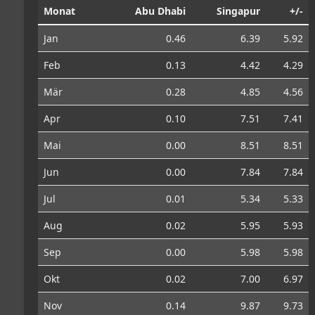
Monat
Abu Dhabi
Singapur
+/-
Jan
0.46
6.39
5.92
Feb
0.13
4.42
4.29
Mär
0.28
4.85
4.56
Apr
0.10
7.51
7.41
Mai
0.00
8.51
8.51
Jun
0.00
7.84
7.84
Jul
0.01
5.34
5.33
Aug
0.02
5.95
5.93
Sep
0.00
5.98
5.98
Okt
0.02
7.00
6.97
Nov
0.14
9.87
9.73